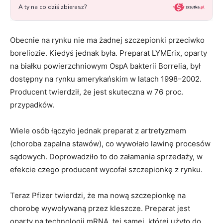
Obecnie na rynku nie ma żadnej szczepionki przeciwko
boreliozie. Kiedyś jednak była. Preparat LYMErix, oparty
na białku powierzchniowym OspA bakterii Borrelia, był
dostępny na rynku amerykańskim w latach 1998–2002.
Producent twierdził, że jest skuteczna w 76 proc.
przypadków.
Wiele osób łączyło jednak preparat z artretyzmem
(choroba zapalna stawów), co wywołało lawinę procesów
sądowych. Doprowadziło to do załamania sprzedaży, w
efekcie czego producent wycofał szczepionkę z rynku.
Teraz Pfizer twierdzi, że ma nową szczepionkę na
chorobę wywoływaną przez kleszcze. Preparat jest
oparty na technologii mRNA, tej samej, której użyto do