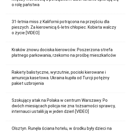
o rolę państwa
31-letnia miss z Kalifornii potrącona na przejściu dla
pieszych. Za kierownicą 6-letni chłopiec. Kobieta walczy
o życie [VIDEO]
Kraków znowu dociska kierowców. Poszerzona strefa
płatnego parkowania, rzekomo na prośbę mieszkańców
Rakiety balistyczne, wyrzutnie, pociski kierowane i
amunicja kasetowa. Ukraina kupiła od Turcji potężny
pakiet uzbrojenia
Szokujący atak na Polaka w centrum Warszawy. Po
dwóch miesiącach policja nie zna tożsamości sprawcy,
internauci ustalili ją w jeden dzień [VIDEO]
Olsztyn. Runęła ściana hotelu, w środku były dzieci na