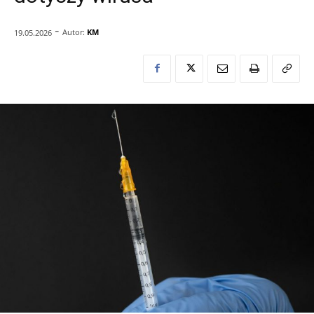
-
Autor:
KM
19.05.2026