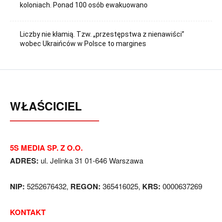
koloniach. Ponad 100 osób ewakuowano
Liczby nie kłamią. Tzw. „przestępstwa z nienawiści”
wobec Ukraińców w Polsce to margines
WŁAŚCICIEL
5S MEDIA SP. Z O.O.
ADRES:
ul. Jelinka 31 01-646 Warszawa
NIP:
5252676432,
REGON:
365416025,
KRS:
0000637269
KONTAKT