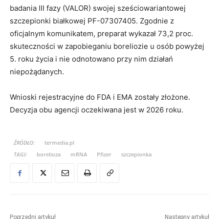
badania III fazy (VALOR) swojej sześciowariantowej
szczepionki białkowej PF-07307405. Zgodnie z
oficjalnym komunikatem, preparat wykazał 73,2 proc.
skuteczności w zapobieganiu boreliozie u osób powyżej
5. roku życia i nie odnotowano przy nim działań
niepożądanych.
Wnioski rejestracyjne do FDA i EMA zostały złożone.
Decyzja obu agencji oczekiwana jest w 2026 roku.
ŹRÓDŁO:
termedia.pl
TAGI:
borelioza
mRNA
Pfizer
szczepionka
Poprzedni artykuł
Następny artykuł