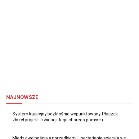
NAJNOWSZE
System kaucyjny bezlitośnie wypunktowany. Płaczek
złożył projekt likwidacji tego chorego pomysłu
Między wolnością a porządkiem. Libertarianie spierają się