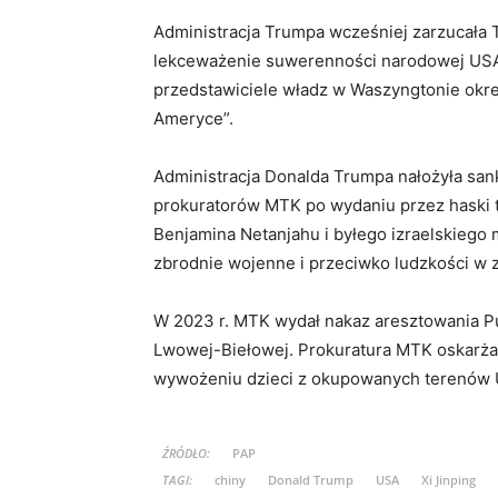
Administracja Trumpa wcześniej zarzucała 
lekceważenie suwerenności narodowej USA
przedstawiciele władz w Waszyngtonie okre
Ameryce”.
Administracja Donalda Trumpa nałożyła san
prokuratorów MTK po wydaniu przez haski t
Benjamina Netanjahu i byłego izraelskiego 
zbrodnie wojenne i przeciwko ludzkości w z
W 2023 r. MTK wydał nakaz aresztowania Put
Lwowej-Biełowej. Prokuratura MTK oskarża
wywożeniu dzieci z okupowanych terenów U
ŹRÓDŁO:
PAP
TAGI:
chiny
Donald Trump
USA
Xi Jinping