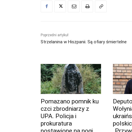
Poprzedni artykuł
Strzelanina w Hiszpanii. Są ofiary śmiertelne
Pomazano pomnik ku
Deput
czci zbrodniarzy z
Wołyni
UPA. Policja i
ukraiń
prokuratura
polskic
postawione na nogi,
„Przyw