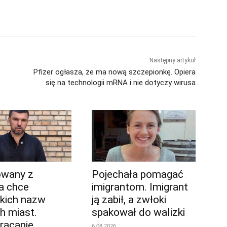
Następny artykuł
Pfizer ogłasza, że ma nową szczepionkę. Opiera
się na technologii mRNA i nie dotyczy wirusa
owany z
Pojechała pomagać
a chce
imigrantom. Imigrant
skich nazw
ją zabił, a zwłoki
h miast.
spakował do walizki
racanie
6.08.2026