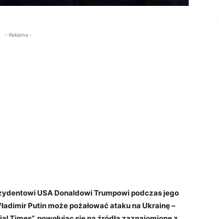
- Reklama -
rezydentowi USA Donaldowi Trumpowi podczas jego
Władimir Putin może pożałować ataku na Ukrainę –
ial Times”, powołując się na źródła zaznajomione z