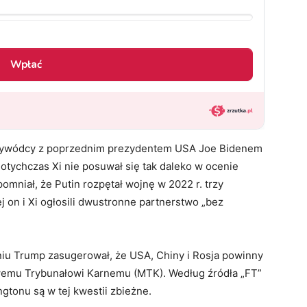
rzywódcy z poprzednim prezydentem USA Joe Bidenem
 dotychczas Xi nie posuwał się tak daleko w ocenie
pomniał, że Putin rozpętał wojnę w 2022 r. trzy
j on i Xi ogłosili dwustronne partnerstwo „bez
iu Trump zasugerował, że USA, Chiny i Rosja powinny
wemu Trybunałowi Karnemu (MTK). Według źródła „FT”
gtonu są w tej kwestii zbieżne.