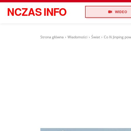
NCZAS
INFO
WIDEO
Strona główna
Wiadomości
Świat
Co Xi Jinping p