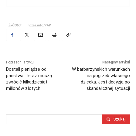
ŹRÓDŁO:
nczas.info/PAP
Poprzedni artykuł
Następny artykuł
Dostali pieniądze od
W barbarzyńskich warunkach
państwa. Teraz muszą
na pogrzeb własnego
zwrócić kilkadziesiąt
dziecka. Jest decyzja po
milionów złotych
skandalicznej sytuacji
Szukaj