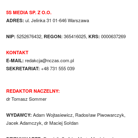
5S MEDIA SP. Z O.O.
ADRES:
ul. Jelinka 31 01-646 Warszawa
NIP:
5252676432,
REGON:
365416025,
KRS:
0000637269
KONTAKT
E-MAIL:
redakcja@nczas.com.pl
SEKRETARIAT:
+48 731 555 039
REDAKTOR NACZELNY:
dr Tomasz Sommer
WYDAWCY:
Adam Wojtasiewicz, Radosław Piwowarczyk,
Jacek Adamczyk, dr Maciej Sołdan