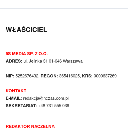
WŁAŚCICIEL
5S MEDIA SP. Z O.O.
ADRES:
ul. Jelinka 31 01-646 Warszawa
NIP:
5252676432,
REGON:
365416025,
KRS:
0000637269
KONTAKT
E-MAIL:
redakcja@nczas.com.pl
SEKRETARIAT:
+48 731 555 039
REDAKTOR NACZELNY: