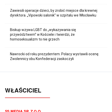
Zawiesili operacje dzieci, by zrobić miejsce dla krewnej
dyrektora. „Vipowski salonik” w szpitalu we Włocławku
Biskup wzywa LGBT do „wykazywania się
przywództwem” w Kościele i twierdzi, że
homoseksualizm to nie grzech
Nawrocki od roku prezydentem. Polacy wystawili ocenę.
Zwolennicy obu Konfederacji zaskoczyli
WŁAŚCICIEL
5S MEDIA SP. Z O.O.