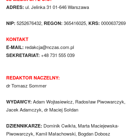
ADRES:
ul. Jelinka 31 01-646 Warszawa
NIP:
5252676432,
REGON:
365416025,
KRS:
0000637269
KONTAKT
E-MAIL:
redakcja@nczas.com.pl
SEKRETARIAT:
+48 731 555 039
REDAKTOR NACZELNY:
dr Tomasz Sommer
WYDAWCY:
Adam Wojtasiewicz, Radosław Piwowarczyk,
Jacek Adamczyk, dr Maciej Sołdan
DZIENNIKARZE:
Dominik Cwikła, Marta Maciejewska-
Piwowarczyk, Kamil Małachowski, Bogdan Dobosz