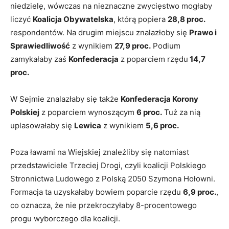
niedzielę, wówczas na nieznaczne zwycięstwo mogłaby
liczyć
Koalicja Obywatelska
, którą popiera
28,8 proc.
respondentów. Na drugim miejscu znalazłoby się
Prawo i
Sprawiedliwość
z wynikiem
27,9 proc.
Podium
zamykałaby zaś
Konfederacja
z poparciem rzędu
14,7
proc.
W Sejmie znalazłaby się także
Konfederacja Korony
Polskiej
z poparciem wynoszącym
6 proc.
Tuż za nią
uplasowałaby się
Lewica
z wynikiem
5,6 proc.
Poza ławami na Wiejskiej znaleźliby się natomiast
przedstawiciele Trzeciej Drogi, czyli koalicji Polskiego
Stronnictwa Ludowego z Polską 2050 Szymona Hołowni.
Formacja ta uzyskałaby bowiem poparcie rzędu
6,9 proc.
,
co oznacza, że nie przekroczyłaby 8-procentowego
progu wyborczego dla koalicji.