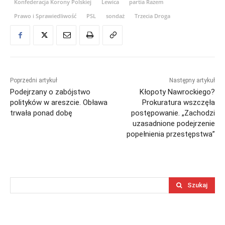
Konfederacja Korony Polskiej
Lewica
partia Razem
Prawo i Sprawiedliwość
PSL
sondaż
Trzecia Droga
Poprzedni artykuł
Następny artykuł
Podejrzany o zabójstwo
Kłopoty Nawrockiego?
polityków w areszcie. Obława
Prokuratura wszczęła
trwała ponad dobę
postępowanie. „Zachodzi
uzasadnione podejrzenie
popełnienia przestępstwa”
Szukaj