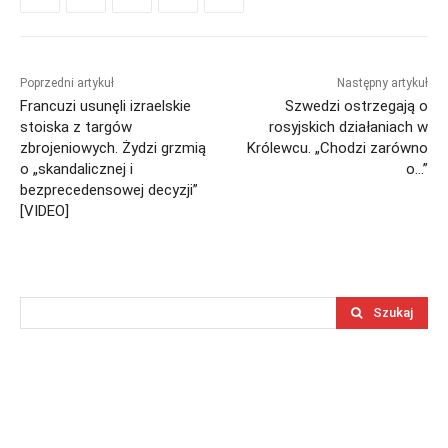
Poprzedni artykuł
Następny artykuł
Francuzi usunęli izraelskie
Szwedzi ostrzegają o
stoiska z targów
rosyjskich działaniach w
zbrojeniowych. Żydzi grzmią
Królewcu. „Chodzi zarówno
o „skandalicznej i
o…”
bezprecedensowej decyzji”
[VIDEO]
Szukaj