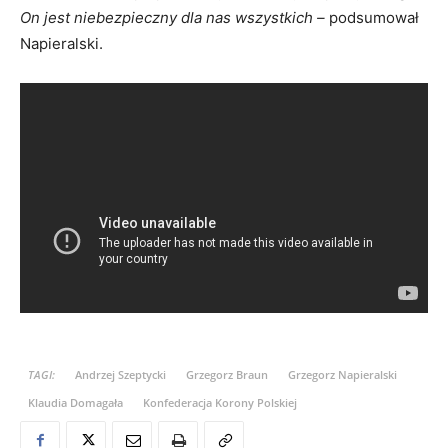
On jest niebezpieczny dla nas wszystkich –
podsumował
Napieralski.
TAGI:
Andrzej Szeptycki
Grzegorz Braun
Grzegorz Napieralski
Klaudia Domagała
Konfederacja Korony Polskiej