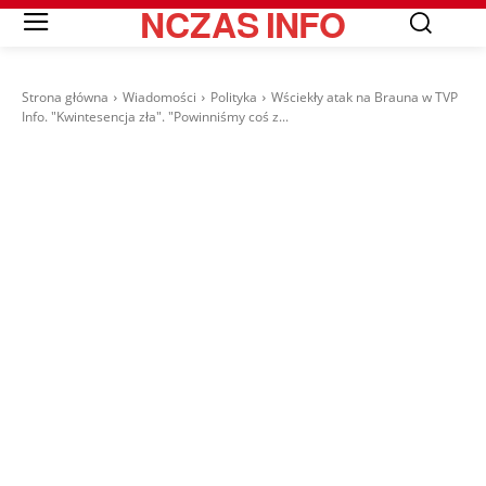
NCZAS
INFO
Strona główna
Wiadomości
Polityka
Wściekły atak na Brauna w TVP
Info. "Kwintesencja zła". "Powinniśmy coś z...