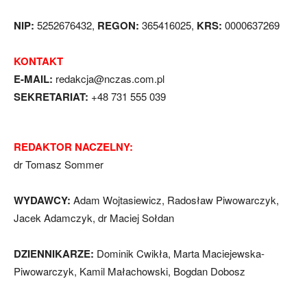
NIP:
5252676432,
REGON:
365416025,
KRS:
0000637269
KONTAKT
E-MAIL:
redakcja@nczas.com.pl
SEKRETARIAT:
+48 731 555 039
REDAKTOR NACZELNY:
dr Tomasz Sommer
WYDAWCY:
Adam Wojtasiewicz, Radosław Piwowarczyk,
Jacek Adamczyk, dr Maciej Sołdan
DZIENNIKARZE:
Dominik Cwikła, Marta Maciejewska-
Piwowarczyk, Kamil Małachowski, Bogdan Dobosz