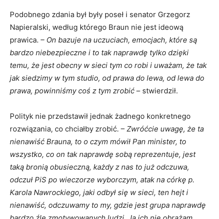
Podobnego zdania był były poseł i senator Grzegorz
Napieralski, według którego Braun nie jest ideową
prawica.
– On bazuje na uczuciach, emocjach, które są
bardzo niebezpieczne i to tak naprawdę tylko dzięki
temu, że jest obecny w sieci tym co robi i uważam, że tak
jak siedzimy w tym studio, od prawa do lewa, od lewa do
prawa, powinniśmy coś z tym zrobić –
stwierdził.
Polityk nie przedstawił jednak żadnego konkretnego
rozwiązania, co chciałby zrobić.
– Zwróćcie uwagę, że ta
nienawiść Brauna, to o czym mówił Pan minister, to
wszystko, co on tak naprawdę sobą reprezentuje, jest
taką bronią obusieczną, każdy z nas to już odczuwa,
odczuł PiS po wieczorze wyborczym, atak na córkę p.
Karola Nawrockiego, jaki odbył się w sieci, ten hejt i
nienawiść, odczuwamy to my, gdzie jest grupa naprawdę
bardzo źle zmotywowanych ludzi. Ja ich nie obrażam,