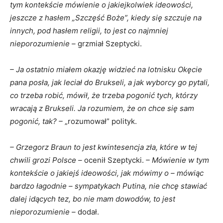
tym kontekście mówienie o jakiejkolwiek ideowości,
jeszcze z hasłem „Szczęść Boże”, kiedy się szczuje na
innych, pod hasłem religii, to jest co najmniej
nieporozumienie –
grzmiał Szeptycki.
– Ja ostatnio miałem okazję widzieć na lotnisku Okęcie
pana posła, jak leciał do Brukseli, a jak wyborcy go pytali,
co trzeba robić, mówił, że trzeba pogonić tych, którzy
wracają z Brukseli. Ja rozumiem, że on chce się sam
pogonić, tak? –
„rozumował” polityk.
– Grzegorz Braun to jest kwintesencja zła, które w tej
chwili grozi Polsce –
ocenił Szeptycki.
– Mówienie w tym
kontekście o jakiejś ideowości, jak mówimy o – mówiąc
bardzo łagodnie – sympatykach Putina, nie chcę stawiać
dalej idących tez, bo nie mam dowodów, to jest
nieporozumienie –
dodał.