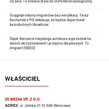
od zera. To otwiera drzwi do SUPERbroni biologicznej
Ściągnęli miliony imigrantów bez weryfikacji. Teraz
Bocheński z PiS deklaruje, że będzie deportował
bezrobotnych Ukraińców
Śląsk. Kierowca miejskiego autobusu wyprzedzał na
dwóch skrzyżowaniach i przejściu dla pieszych. To
imigrant [VIDEO]
WŁAŚCICIEL
5S MEDIA SP. Z O.O.
ADRES:
ul. Jelinka 31 01-646 Warszawa