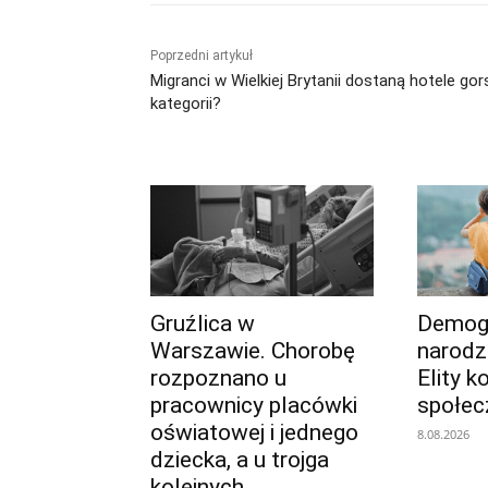
Poprzedni artykuł
Migranci w Wielkiej Brytanii dostaną hotele gor
kategorii?
Gruźlica w
Demogr
Warszawie. Chorobę
narodz
rozpoznano u
Elity k
pracownicy placówki
społe
oświatowej i jednego
8.08.2026
dziecka, a u trojga
kolejnych