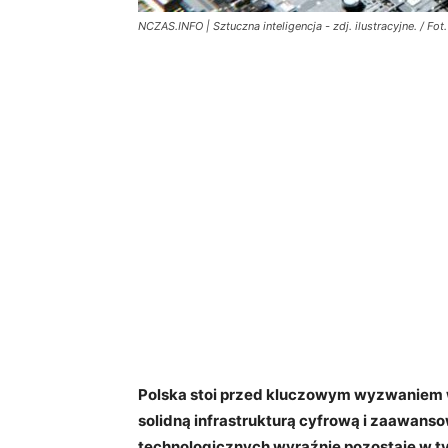
NCZAS.INFO | Sztuczna inteligencja - zdj. ilustracyjne. / Fot
Polska stoi przed kluczowym wyzwaniem w 
solidną infrastrukturą cyfrową i zaawan
technologicznych wyraźnie pozostaje w tyl