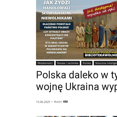
Wiadomości
Nauka i technika
Polska
Sztuczna intelige
Polska daleko w t
wojnę Ukraina wyp
-
Autor:
KM
15.06.2025