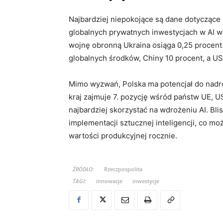
Najbardziej niepokojące są dane dotyczące i
globalnych prywatnych inwestycjach w AI w
wojnę obronną Ukraina osiąga 0,25 procent
globalnych środków, Chiny 10 procent, a US
Mimo wyzwań, Polska ma potencjał do nadrob
kraj zajmuje 7. pozycję wśród państw UE, USA
najbardziej skorzystać na wdrożeniu AI. Bl
implementacji sztucznej inteligencji, co m
wartości produkcyjnej rocznie.
ŹRÓDŁO:
Rzeczpospolita
TAGI:
innowacje
inwestycje