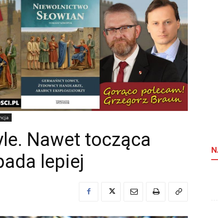
ncja
yle. Nawet tocząca
N
ada lepiej