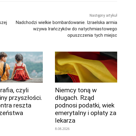
Następny artykuł
szej
Nadchodzi wielkie bombardowanie. Izraelska armia
wzywa Irańczyków do natychmiastowego
opuszczenia tych miejsc
afia, czyli
Niemcy toną w
iny przyszłości.
długach. Rząd
ontra reszta
podnosi podatki, wiek
czeństwa
emerytalny i opłaty za
lekarza
8.08.2026