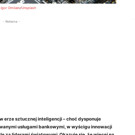
.
Igor Omilaev
/
Unsplash
- Reklama -
erze sztucznej inteligencji – choć dysponuje
sowanymi usługami bankowymi, w wyścigu innowacji
e za liderami światowymi. Okazuje się, że więcej na