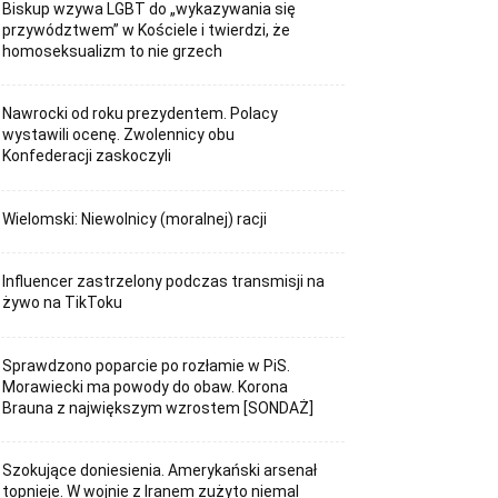
Biskup wzywa LGBT do „wykazywania się
przywództwem” w Kościele i twierdzi, że
homoseksualizm to nie grzech
Nawrocki od roku prezydentem. Polacy
wystawili ocenę. Zwolennicy obu
Konfederacji zaskoczyli
Wielomski: Niewolnicy (moralnej) racji
Influencer zastrzelony podczas transmisji na
żywo na TikToku
Sprawdzono poparcie po rozłamie w PiS.
Morawiecki ma powody do obaw. Korona
Brauna z największym wzrostem [SONDAŻ]
Szokujące doniesienia. Amerykański arsenał
topnieje. W wojnie z Iranem zużyto niemal