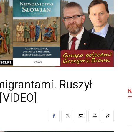
migrantami. Ruszył
N
[VIDEO]