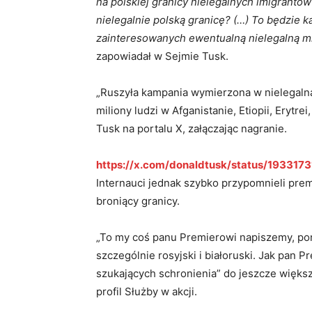
na polskiej granicy nielegalnych imigrantó
nielegalnie polską granicę? (…) To będzie k
zainteresowanych ewentualną nielegalną migr
zapowiadał w Sejmie Tusk.
„Ruszyła kampania wymierzona w nielegalną 
miliony ludzi w Afganistanie, Etiopii, Erytrei,
Tusk na portalu X, załączając nagranie.
https://x.com/donaldtusk/status/19331
Internauci jednak szybko przypomnieli prem
broniący granicy.
„To my coś panu Premierowi napiszemy, pon
szczególnie rosyjski i białoruski. Jak pan P
szukających schronienia” do jeszcze większe
profil Służby w akcji.