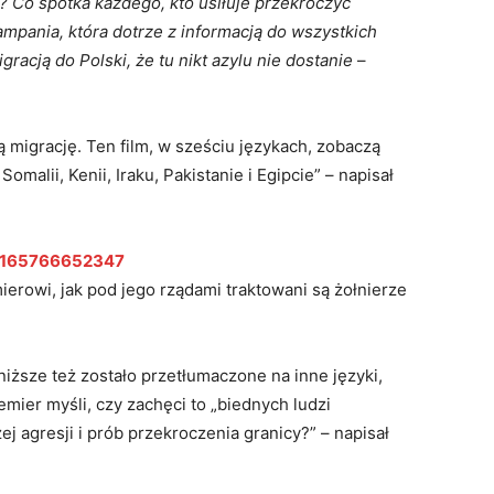
w? Co spotka każdego, kto usiłuje przekroczyć
ampania, która dotrze z informacją do wszystkich
acją do Polski, że tu nikt azylu nie dostanie
–
migrację. Ten film, w sześciu językach, zobaczą
 Somalii, Kenii, Iraku, Pakistanie i Egipcie” – napisał
73165766652347
ierowi, jak pod jego rządami traktowani są żołnierze
iższe też zostało przetłumaczone na inne języki,
remier myśli, czy zachęci to „biednych ludzi
j agresji i prób przekroczenia granicy?” – napisał