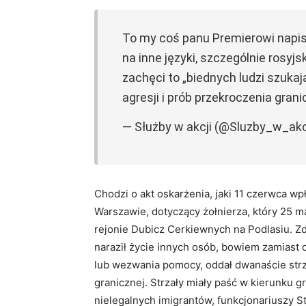
To my coś panu Premierowi napis
na inne języki, szczególnie rosyjsk
zachęci to „biednych ludzi szuka
agresji i prób przekroczenia gran
— Służby w akcji (@Sluzby_w_akc
Chodzi o akt oskarżenia, jaki 11 czerwca
Warszawie, dotyczący żołnierza, który 25 ma
rejonie Dubicz Cerkiewnych na Podlasiu. Z
naraził życie innych osób, bowiem zamiast 
lub wezwania pomocy, oddał dwanaście strz
granicznej. Strzały miały paść w kierunku gr
nielegalnych imigrantów, funkcjonariuszy St