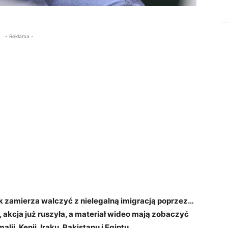
- Reklama -
 zamierza walczyć z nielegalną imigracją poprzez…
 akcja już ruszyła, a materiał wideo mają zobaczyć
lii, Kenii, Iraku, Pakistanu i Egiptu.