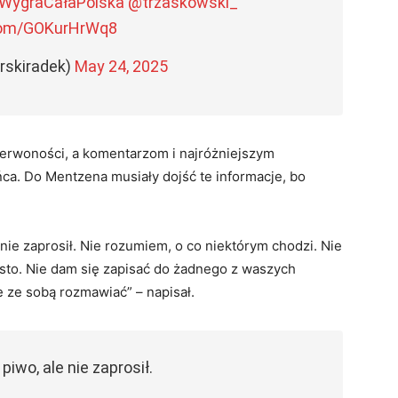
WygraCałaPolska
@trzaskowski_
.com/GOKurHrWq8
rskiradek)
May 24, 2025
zerwoności, a komentarzom i najróżniejszym
ca. Do Mentzena musiały dojść te informacje, bo
nie zaprosił. Nie rozumiem, o co niektórym chodzi. Nie
rosto. Nie dam się zapisać do żadnego z waszych
 ze sobą rozmawiać” – napisał.
iwo, ale nie zaprosił.