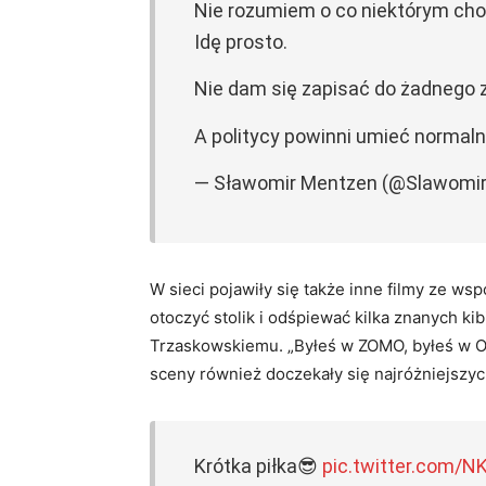
Nie rozumiem o co niektórym chodz
Idę prosto.
Nie dam się zapisać do żadnego
A politycy powinni umieć normal
— Sławomir Mentzen (@Slawomi
W sieci pojawiły się także inne filmy ze w
otoczyć stolik i odśpiewać kilka znanych k
Trzaskowskiemu. „Byłeś w ZOMO, byłeś w ORM
sceny również doczekały się najróżniejszyc
Krótka piłka😎
pic.twitter.com/