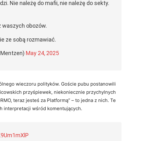
i. Nie należę do mafii, nie należę do sekty.
 z waszych obozów.
nie ze sobą rozmawiać.
rMentzen)
May 24, 2025
spólnego wieczoru polityków. Goście pubu postanowili
ibicowskich przyśpiewek, niekoniecznie przychylnych
O, teraz jesteś za Platformą” – to jedna z nich. Te
h interpretacji wśród komentujących.
NK9Um1mXlP