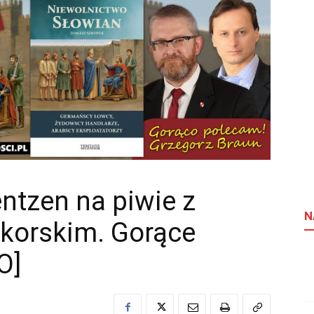
entzen na piwie z
N
ikorskim. Gorące
O]