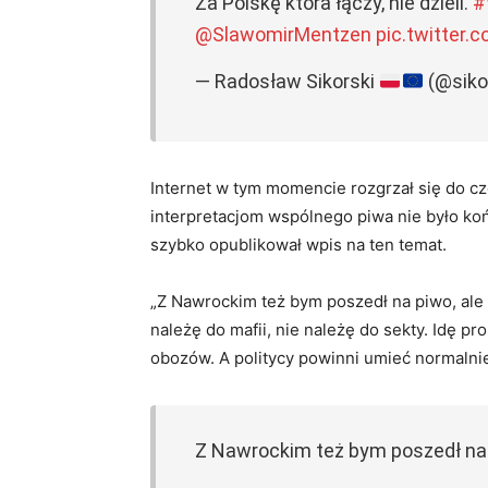
Za Polskę która łączy, nie dzieli.
#
@SlawomirMentzen
pic.twitter
— Radosław Sikorski
(@siko
Internet w tym momencie rozgrzał się do c
interpretacjom wspólnego piwa nie było koń
szybko opublikował wpis na ten temat.
„Z Nawrockim też bym poszedł na piwo, ale 
należę do mafii, nie należę do sekty. Idę p
obozów. A politycy powinni umieć normalnie
Z Nawrockim też bym poszedł na p