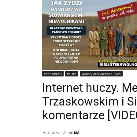
Wiadomości
Polska
Wybory prezydenckie 2025
Internet huczy. M
Trzaskowskim i S
komentarze [VIDE
-
Autor:
KM
25.05.2025