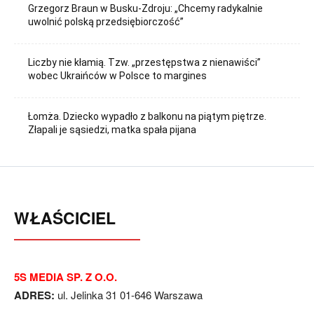
Grzegorz Braun w Busku-Zdroju: „Chcemy radykalnie
uwolnić polską przedsiębiorczość”
Liczby nie kłamią. Tzw. „przestępstwa z nienawiści”
wobec Ukraińców w Polsce to margines
Łomża. Dziecko wypadło z balkonu na piątym piętrze.
Złapali je sąsiedzi, matka spała pijana
WŁAŚCICIEL
5S MEDIA SP. Z O.O.
ADRES:
ul. Jelinka 31 01-646 Warszawa