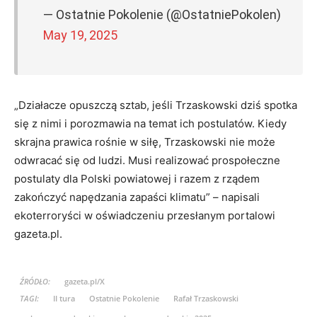
— Ostatnie Pokolenie (@OstatniePokolen)
May 19, 2025
„Działacze opuszczą sztab, jeśli Trzaskowski dziś spotka
się z nimi i porozmawia na temat ich postulatów. Kiedy
skrajna prawica rośnie w siłę, Trzaskowski nie może
odwracać się od ludzi. Musi realizować prospołeczne
postulaty dla Polski powiatowej i razem z rządem
zakończyć napędzania zapaści klimatu” – napisali
ekoterroryści w oświadczeniu przesłanym portalowi
gazeta.pl.
ŹRÓDŁO:
gazeta.pl/X
TAGI:
II tura
Ostatnie Pokolenie
Rafał Trzaskowski