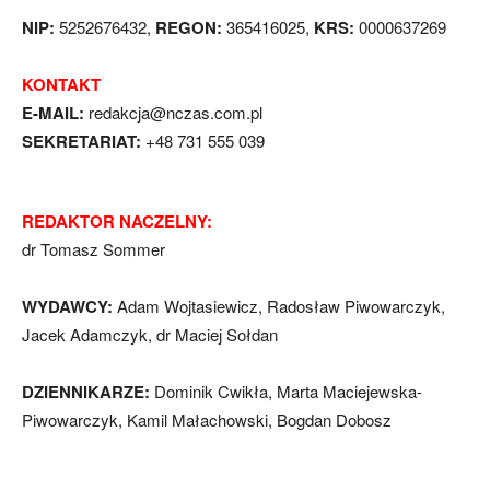
NIP:
5252676432,
REGON:
365416025,
KRS:
0000637269
KONTAKT
E-MAIL:
redakcja@nczas.com.pl
SEKRETARIAT:
+48 731 555 039
REDAKTOR NACZELNY:
dr Tomasz Sommer
WYDAWCY:
Adam Wojtasiewicz, Radosław Piwowarczyk,
Jacek Adamczyk, dr Maciej Sołdan
DZIENNIKARZE:
Dominik Cwikła, Marta Maciejewska-
Piwowarczyk, Kamil Małachowski, Bogdan Dobosz