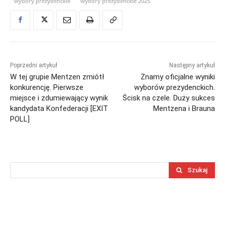
wybory prezydenckie
wybory prezydenckie 2025
Poprzedni artykuł
Następny artykuł
W tej grupie Mentzen zmiótł
Znamy oficjalne wyniki
konkurencję. Pierwsze
wyborów prezydenckich.
miejsce i zdumiewający wynik
Ścisk na czele. Duży sukces
kandydata Konfederacji [EXIT
Mentzena i Brauna
POLL]
Szukaj