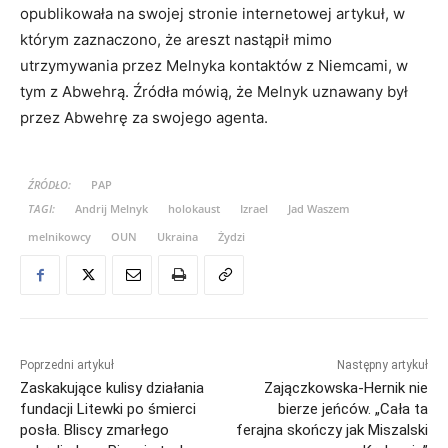
opublikowała na swojej stronie internetowej artykuł, w
którym zaznaczono, że areszt nastąpił mimo
utrzymywania przez Melnyka kontaktów z Niemcami, w
tym z Abwehrą. Źródła mówią, że Melnyk uznawany był
przez Abwehrę za swojego agenta.
ŹRÓDŁO:
PAP
TAGI:
Andrij Melnyk
holokaust
Izrael
Jad Waszem
melnikowcy
OUN
Ukraina
Żydzi
Poprzedni artykuł
Następny artykuł
Zaskakujące kulisy działania
Zajączkowska-Hernik nie
fundacji Litewki po śmierci
bierze jeńców. „Cała ta
posła. Bliscy zmarłego
ferajna skończy jak Miszalski