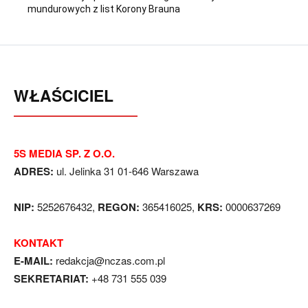
mundurowych z list Korony Brauna
WŁAŚCICIEL
5S MEDIA SP. Z O.O.
ADRES:
ul. Jelinka 31 01-646 Warszawa
NIP:
5252676432,
REGON:
365416025,
KRS:
0000637269
KONTAKT
E-MAIL:
redakcja@nczas.com.pl
SEKRETARIAT:
+48 731 555 039