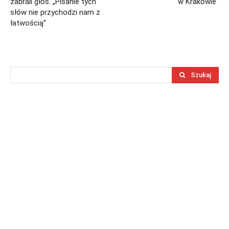
zabrali głos. „Pisanie tych
w Krakowie”
słów nie przychodzi nam z
łatwością”
Szukaj