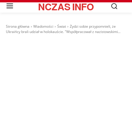
NCZAS
INFO
Strona główna
Wiadomości
Świat
Żydzi sobie przypomnieli, że
Ukraińcy brali udział w holokauście. "Współpracował z nazistowskimi...