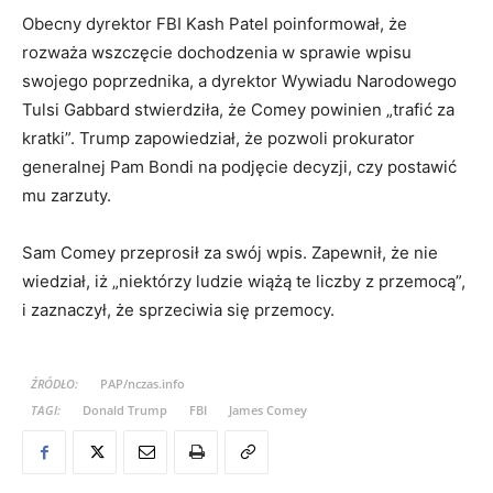
Obecny dyrektor FBI Kash Patel poinformował, że
rozważa wszczęcie dochodzenia w sprawie wpisu
swojego poprzednika, a dyrektor Wywiadu Narodowego
Tulsi Gabbard stwierdziła, że Comey powinien „trafić za
kratki”. Trump zapowiedział, że pozwoli prokurator
generalnej Pam Bondi na podjęcie decyzji, czy postawić
mu zarzuty.
Sam Comey przeprosił za swój wpis. Zapewnił, że nie
wiedział, iż „niektórzy ludzie wiążą te liczby z przemocą”,
i zaznaczył, że sprzeciwia się przemocy.
ŹRÓDŁO:
PAP/nczas.info
TAGI:
Donald Trump
FBI
James Comey