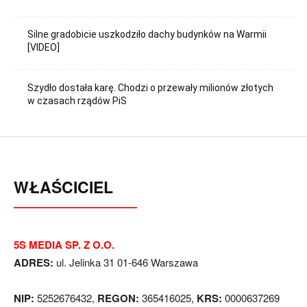
Silne gradobicie uszkodziło dachy budynków na Warmii
[VIDEO]
Szydło dostała karę. Chodzi o przewały milionów złotych
w czasach rządów PiS
WŁAŚCICIEL
5S MEDIA SP. Z O.O.
ADRES:
ul. Jelinka 31 01-646 Warszawa
NIP:
5252676432,
REGON:
365416025,
KRS:
0000637269