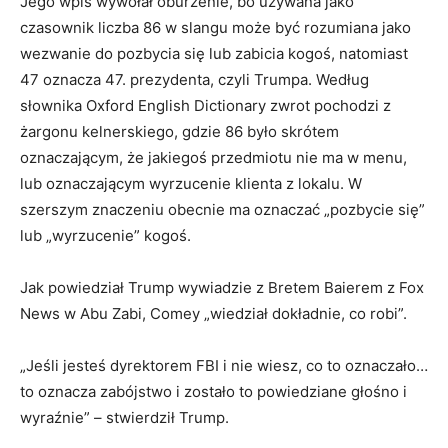
Jego wpis wywołał oburzenie, bo używana jako
czasownik liczba 86 w slangu może być rozumiana jako
wezwanie do pozbycia się lub zabicia kogoś, natomiast
47 oznacza 47. prezydenta, czyli Trumpa. Według
słownika Oxford English Dictionary zwrot pochodzi z
żargonu kelnerskiego, gdzie 86 było skrótem
oznaczającym, że jakiegoś przedmiotu nie ma w menu,
lub oznaczającym wyrzucenie klienta z lokalu. W
szerszym znaczeniu obecnie ma oznaczać „pozbycie się”
lub „wyrzucenie” kogoś.
Jak powiedział Trump wywiadzie z Bretem Baierem z Fox
News w Abu Zabi, Comey „wiedział dokładnie, co robi”.
„Jeśli jesteś dyrektorem FBI i nie wiesz, co to oznaczało…
to oznacza zabójstwo i zostało to powiedziane głośno i
wyraźnie” – stwierdził Trump.