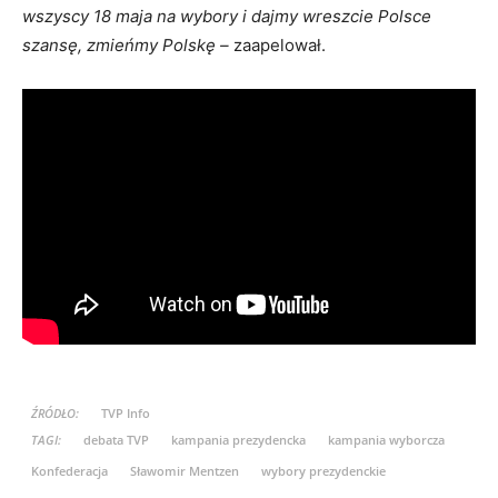
wszyscy 18 maja na wybory i dajmy wreszcie Polsce
szansę, zmieńmy Polskę –
zaapelował.
ŹRÓDŁO:
TVP Info
TAGI:
debata TVP
kampania prezydencka
kampania wyborcza
Konfederacja
Sławomir Mentzen
wybory prezydenckie