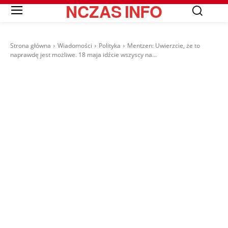
NCZAS
INFO
Strona główna
Wiadomości
Polityka
Mentzen: Uwierzcie, że to
naprawdę jest możliwe. 18 maja idźcie wszyscy na...