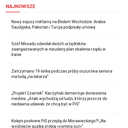
NAJNOWSZE
Nowy sojusz militarny na Bliskim Wschodzie. Arabia
Saudyjska, Pakistan i Turcja podpisały umowę
Szef Mosadu odwołał dwóch urzędników
zaangażowanych w nieudany plan obalenia rządu w
Iranie
Zatrzymano 19-latka podczas próby oszustwa seniora
metodą „na lekarza”
„Projekt Czarnek”. Kaczyński dementuje doniesienia
mediów. „Ataki wychodzą od ludzi, którzy jeszcze do
niedawna udawali, że chcą być w PiS”
Kolejni posłowie PiS przejdą do Morawieckiego?! „Na
wciśnięcie guzika zrobią »coming out«”