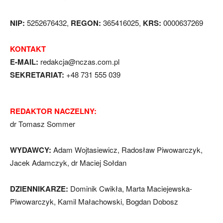
NIP:
5252676432,
REGON:
365416025,
KRS:
0000637269
KONTAKT
E-MAIL:
redakcja@nczas.com.pl
SEKRETARIAT:
+48 731 555 039
REDAKTOR NACZELNY:
dr Tomasz Sommer
WYDAWCY:
Adam Wojtasiewicz, Radosław Piwowarczyk,
Jacek Adamczyk, dr Maciej Sołdan
DZIENNIKARZE:
Dominik Cwikła, Marta Maciejewska-
Piwowarczyk, Kamil Małachowski, Bogdan Dobosz