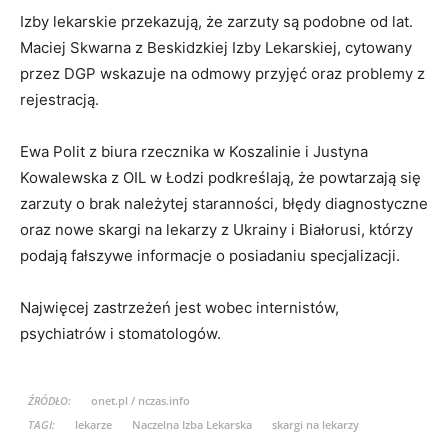
Izby lekarskie przekazują, że zarzuty są podobne od lat.
Maciej Skwarna z Beskidzkiej Izby Lekarskiej, cytowany
przez DGP wskazuje na odmowy przyjęć oraz problemy z
rejestracją.
Ewa Polit z biura rzecznika w Koszalinie i Justyna
Kowalewska z OIL w Łodzi podkreślają, że powtarzają się
zarzuty o brak należytej staranności, błędy diagnostyczne
oraz nowe skargi na lekarzy z Ukrainy i Białorusi, którzy
podają fałszywe informacje o posiadaniu specjalizacji.
Najwięcej zastrzeżeń jest wobec internistów,
psychiatrów i stomatologów.
ŹRÓDŁO:
onet.pl / nczas.info
TAGI:
lekarze
Naczelna Izba Lekarska
skargi na lekarzy