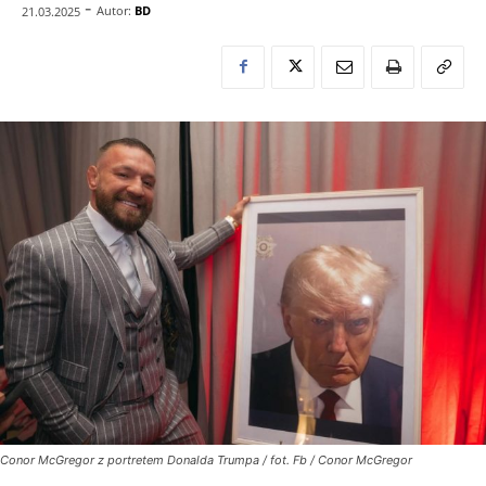
-
Autor:
BD
21.03.2025
Conor McGregor z portretem Donalda Trumpa / fot. Fb / Conor McGregor