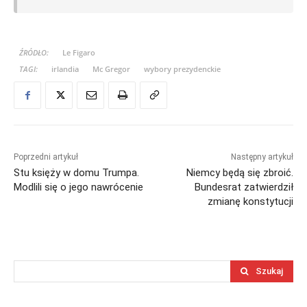
ŹRÓDŁO:
Le Figaro
TAGI:
irlandia
Mc Gregor
wybory prezydenckie
Poprzedni artykuł
Następny artykuł
Stu księży w domu Trumpa.
Niemcy będą się zbroić.
Modlili się o jego nawrócenie
Bundesrat zatwierdził
zmianę konstytucji
Szukaj