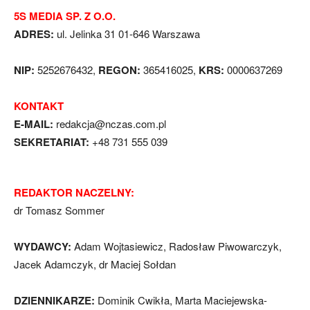
5S MEDIA SP. Z O.O.
ADRES:
ul. Jelinka 31 01-646 Warszawa
NIP:
5252676432,
REGON:
365416025,
KRS:
0000637269
KONTAKT
E-MAIL:
redakcja@nczas.com.pl
SEKRETARIAT:
+48 731 555 039
REDAKTOR NACZELNY:
dr Tomasz Sommer
WYDAWCY:
Adam Wojtasiewicz, Radosław Piwowarczyk,
Jacek Adamczyk, dr Maciej Sołdan
DZIENNIKARZE:
Dominik Cwikła, Marta Maciejewska-