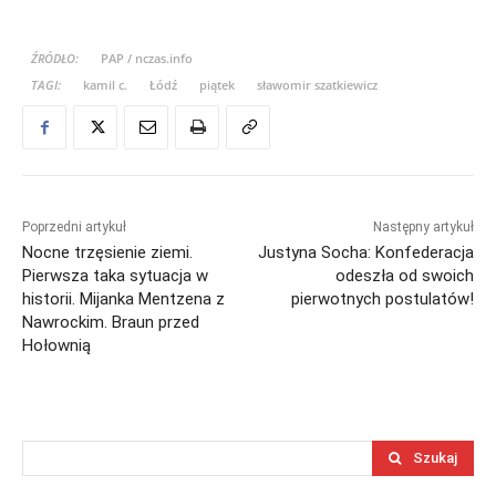
ŹRÓDŁO:
PAP / nczas.info
TAGI:
kamil c.
Łódź
piątek
sławomir szatkiewicz
Poprzedni artykuł
Następny artykuł
Nocne trzęsienie ziemi.
Justyna Socha: Konfederacja
Pierwsza taka sytuacja w
odeszła od swoich
historii. Mijanka Mentzena z
pierwotnych postulatów!
Nawrockim. Braun przed
Hołownią
Szukaj