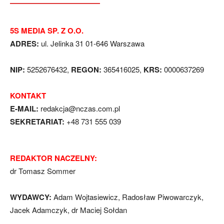
5S MEDIA SP. Z O.O.
ADRES:
ul. Jelinka 31 01-646 Warszawa
NIP:
5252676432,
REGON:
365416025,
KRS:
0000637269
KONTAKT
E-MAIL:
redakcja@nczas.com.pl
SEKRETARIAT:
+48 731 555 039
REDAKTOR NACZELNY:
dr Tomasz Sommer
WYDAWCY:
Adam Wojtasiewicz, Radosław Piwowarczyk,
Jacek Adamczyk, dr Maciej Sołdan