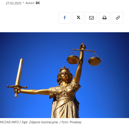
-
Autor:
DC
27.02.2025
NCZAS.INFO | Sąd. Zdjęcie ilustracyjne. / foto: Pixabay