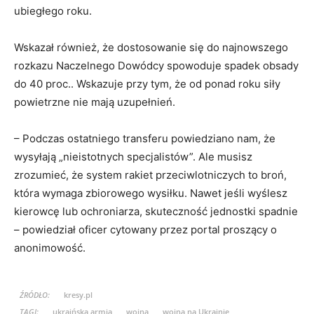
ubiegłego roku.
Wskazał również, że dostosowanie się do najnowszego
rozkazu Naczelnego Dowódcy spowoduje spadek obsady
do 40 proc.. Wskazuje przy tym, że od ponad roku siły
powietrzne nie mają uzupełnień.
– Podczas ostatniego transferu powiedziano nam, że
wysyłają „nieistotnych specjalistów”. Ale musisz
zrozumieć, że system rakiet przeciwlotniczych to broń,
która wymaga zbiorowego wysiłku. Nawet jeśli wyślesz
kierowcę lub ochroniarza, skuteczność jednostki spadnie
– powiedział oficer cytowany przez portal proszący o
anonimowość.
ŹRÓDŁO:
kresy.pl
TAGI:
ukraińska armia
wojna
wojna na Ukrainie