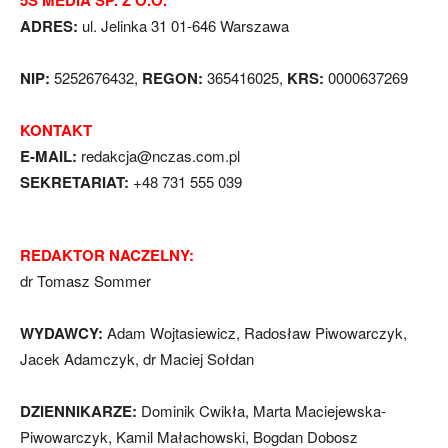
ADRES:
ul. Jelinka 31 01-646 Warszawa
NIP:
5252676432,
REGON:
365416025,
KRS:
0000637269
KONTAKT
E-MAIL:
redakcja@nczas.com.pl
SEKRETARIAT:
+48 731 555 039
REDAKTOR NACZELNY:
dr Tomasz Sommer
WYDAWCY:
Adam Wojtasiewicz, Radosław Piwowarczyk,
Jacek Adamczyk, dr Maciej Sołdan
DZIENNIKARZE:
Dominik Cwikła, Marta Maciejewska-
Piwowarczyk, Kamil Małachowski, Bogdan Dobosz