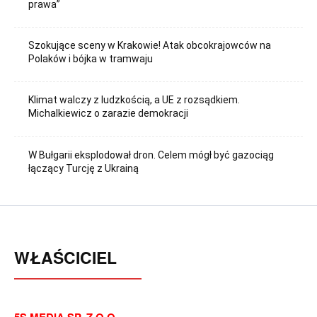
prawa”
Szokujące sceny w Krakowie! Atak obcokrajowców na
Polaków i bójka w tramwaju
Klimat walczy z ludzkością, a UE z rozsądkiem.
Michalkiewicz o zarazie demokracji
W Bułgarii eksplodował dron. Celem mógł być gazociąg
łączący Turcję z Ukrainą
WŁAŚCICIEL
5S MEDIA SP. Z O.O.