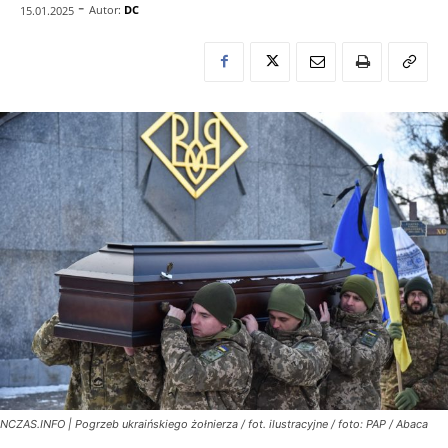
-
Autor:
DC
15.01.2025
NCZAS.INFO | Pogrzeb ukraińskiego żołnierza / fot. ilustracyjne / foto: PAP / Abaca