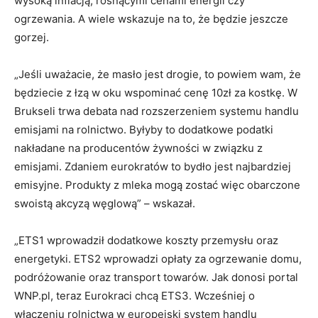
wysoką inflacją, rosnącymi cenami energii czy
ogrzewania. A wiele wskazuje na to, że będzie jeszcze
gorzej.
„Jeśli uważacie, że masło jest drogie, to powiem wam, że
będziecie z łzą w oku wspominać cenę 10zł za kostkę. W
Brukseli trwa debata nad rozszerzeniem systemu handlu
emisjami na rolnictwo. Byłyby to dodatkowe podatki
nakładane na producentów żywności w związku z
emisjami. Zdaniem eurokratów to bydło jest najbardziej
emisyjne. Produkty z mleka mogą zostać więc obarczone
swoistą akcyzą węglową” – wskazał.
„ETS1 wprowadził dodatkowe koszty przemysłu oraz
energetyki. ETS2 wprowadzi opłaty za ogrzewanie domu,
podróżowanie oraz transport towarów. Jak donosi portal
WNP.pl, teraz Eurokraci chcą ETS3. Wcześniej o
włączeniu rolnictwa w europejski system handlu