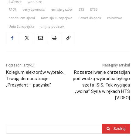
ŹRÓDŁO:
wnp.pl/X
TAGI:
ceny żywności
emisja gazów
ETS
ETS3
handel emisjami
Komisja Europejska
Paweł Usiądek
rolnictwo
Unia Europejska
unijny podatek
Poprzedni artykuł
Następny artykuł
Kolegium elektorów wybrało.
Rozstrzeliwanie chrześcijan
Trwają demonstracje.
pod wodzą wybrańca byłego
„Prezydent – pacynka”
szefa ISIS. Tak wygląda
„wolna” Syria w rękach HTS
[VIDEO]
Szukaj