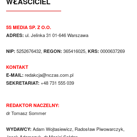
WŁAŚCICIEL
5S MEDIA SP. Z O.O.
ADRES:
ul. Jelinka 31 01-646 Warszawa
NIP:
5252676432,
REGON:
365416025,
KRS:
0000637269
KONTAKT
E-MAIL:
redakcja@nczas.com.pl
SEKRETARIAT:
+48 731 555 039
REDAKTOR NACZELNY:
dr Tomasz Sommer
WYDAWCY:
Adam Wojtasiewicz, Radosław Piwowarczyk,
Jacek Adamczyk, dr Maciej Sołdan