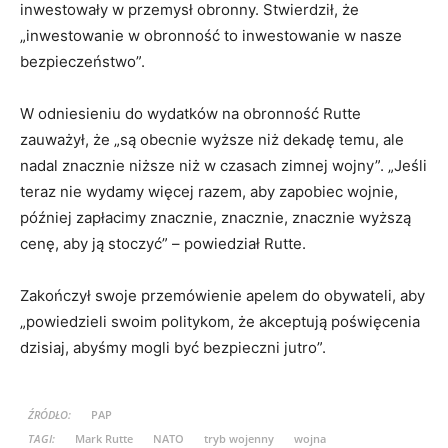
inwestowały w przemysł obronny. Stwierdził, że
„inwestowanie w obronność to inwestowanie w nasze
bezpieczeństwo”.
W odniesieniu do wydatków na obronność Rutte
zauważył, że „są obecnie wyższe niż dekadę temu, ale
nadal znacznie niższe niż w czasach zimnej wojny”. „Jeśli
teraz nie wydamy więcej razem, aby zapobiec wojnie,
później zapłacimy znacznie, znacznie, znacznie wyższą
cenę, aby ją stoczyć” – powiedział Rutte.
Zakończył swoje przemówienie apelem do obywateli, aby
„powiedzieli swoim politykom, że akceptują poświęcenia
dzisiaj, abyśmy mogli być bezpieczni jutro”.
ŹRÓDŁO:
PAP
TAGI:
Mark Rutte
NATO
tryb wojenny
wojna