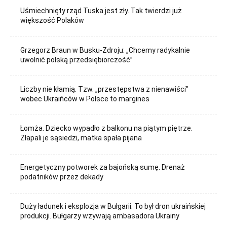
Uśmiechnięty rząd Tuska jest zły. Tak twierdzi już
większość Polaków
Grzegorz Braun w Busku-Zdroju: „Chcemy radykalnie
uwolnić polską przedsiębiorczość”
Liczby nie kłamią. Tzw. „przestępstwa z nienawiści”
wobec Ukraińców w Polsce to margines
Łomża. Dziecko wypadło z balkonu na piątym piętrze.
Złapali je sąsiedzi, matka spała pijana
Energetyczny potworek za bajońską sumę. Drenaż
podatników przez dekady
Duży ładunek i eksplozja w Bułgarii. To był dron ukraińskiej
produkcji. Bułgarzy wzywają ambasadora Ukrainy