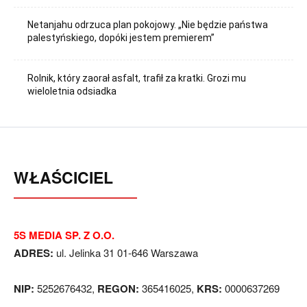
Netanjahu odrzuca plan pokojowy. „Nie będzie państwa
palestyńskiego, dopóki jestem premierem”
Rolnik, który zaorał asfalt, trafił za kratki. Grozi mu
wieloletnia odsiadka
WŁAŚCICIEL
5S MEDIA SP. Z O.O.
ADRES:
ul. Jelinka 31 01-646 Warszawa
NIP:
5252676432,
REGON:
365416025,
KRS:
0000637269