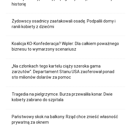
historię
Żydowscy osadnicy zaatakowali osadę. Podpalili domy i
ranili kobiety z dziećmi
Koalicja KO-Konfederacja? Wipler: Dla całkiem poważnego
biznesu to wymarzony scenariusz
„Na członkach tego kartelu ciąży szeroka gama
zarzutów”. Departament Stanu USA zaoferował ponad
sto milionów dolarów za pomoc
Tragedia na pielgrzymce. Burza przewaliła konar. Dwie
kobiety zabrano do szpitala
Państwowy skok na balkony. Rząd chce znieść własność
prywatną za oknem