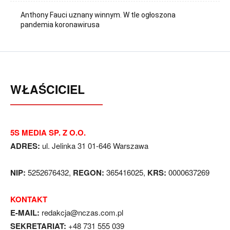
Anthony Fauci uznany winnym. W tle ogłoszona
pandemia koronawirusa
WŁAŚCICIEL
5S MEDIA SP. Z O.O.
ADRES:
ul. Jelinka 31 01-646 Warszawa
NIP:
5252676432,
REGON:
365416025,
KRS:
0000637269
KONTAKT
E-MAIL:
redakcja@nczas.com.pl
SEKRETARIAT:
+48 731 555 039