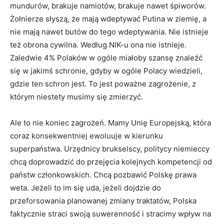
mundurów, brakuje namiotów, brakuje nawet śpiworów.
Żołnierze słyszą, że mają wdeptywać Putina w ziemię, a
nie mają nawet butów do tego wdeptywania. Nie istnieje
też obrona cywilna. Według NIK-u ona nie istnieje.
Zaledwie 4% Polaków w ogóle miałoby szansę znaleźć
się w jakimś schronie, gdyby w ogóle Polacy wiedzieli,
gdzie ten schron jest. To jest poważne zagrożenie, z
którym niestety musimy się zmierzyć.
Ale to nie koniec zagrożeń. Mamy Unię Europejską, która
coraz konsekwentniej ewoluuje w kierunku
superpaństwa. Urzędnicy brukselscy, politycy niemieccy
chcą doprowadzić do przejęcia kolejnych kompetencji od
państw członkowskich. Chcą pozbawić Polskę prawa
weta. Jeżeli to im się uda, jeżeli dojdzie do
przeforsowania planowanej zmiany traktatów, Polska
faktycznie straci swoją suwerenność i stracimy wpływ na