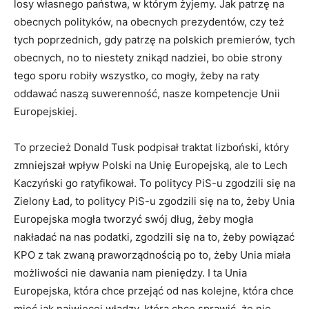
losy własnego państwa, w którym żyjemy. Jak patrzę na
obecnych polityków, na obecnych prezydentów, czy też
tych poprzednich, gdy patrzę na polskich premierów, tych
obecnych, no to niestety znikąd nadziei, bo obie strony
tego sporu robiły wszystko, co mogły, żeby na raty
oddawać naszą suwerenność, nasze kompetencje Unii
Europejskiej.
To przecież Donald Tusk podpisał traktat lizboński, który
zmniejszał wpływ Polski na Unię Europejską, ale to Lech
Kaczyński go ratyfikował. To politycy PiS-u zgodzili się na
Zielony Ład, to politycy PiS-u zgodzili się na to, żeby Unia
Europejska mogła tworzyć swój dług, żeby mogła
nakładać na nas podatki, zgodzili się na to, żeby powiązać
KPO z tak zwaną praworządnością po to, żeby Unia miała
możliwości nie dawania nam pieniędzy. I ta Unia
Europejska, która chce przejąć od nas kolejne, która chce
mieć jak najwięcej władzy, która chce sprawić, że nie