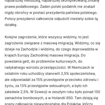
najbardziej nieludzką, najbardziej skomplikowaną zmianę
prawa podatkowego. Żaden polski podatnik nie znalazł
nigdy obrońcy w postaci prezydenta państwa polskiego.
Polscy prezydenci całkowicie odpuścili niestety sobie tą
działkę.
Kolejne zagrożenie, które wszyscy widzimy, to jest
zagrożenie związane z masową imigracją. Widzimy, co się
dzieje na Zachodzie i widzimy, do czego doprowadziła w
krajach Europy Zachodniej masowa imigracja. Do
powstania gett, do problemów kulturowych, do
radykalnego wzrostu przestępczości. W Niemczech w
ostatnim roku uchodźcy stanowili 2,5% społeczeństwa,
ale odpowiadali za 15% przestępstw przeciwko zdrowiu i
życiu, za 13% przestępstw seksualnych, a było ich
zaledwie 2,5%. W Szwecji w zeszłym roku było ponad 150
zamachów bombowych, a w Holandii 650. Tam dzieją się
sceny całkowicie niewyobrażalne dla Polaków, którzy