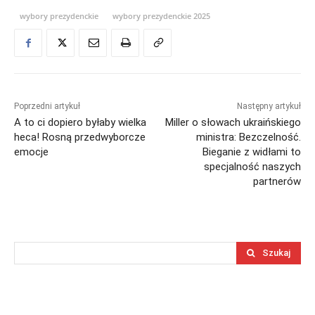
wybory prezydenckie
wybory prezydenckie 2025
Poprzedni artykuł
Następny artykuł
A to ci dopiero byłaby wielka
Miller o słowach ukraińskiego
heca! Rosną przedwyborcze
ministra: Bezczelność.
emocje
Bieganie z widłami to
specjalność naszych
partnerów
Szukaj