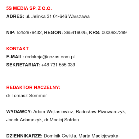
5S MEDIA SP. Z O.O.
ADRES:
ul. Jelinka 31 01-646 Warszawa
NIP:
5252676432,
REGON:
365416025,
KRS:
0000637269
KONTAKT
E-MAIL:
redakcja@nczas.com.pl
SEKRETARIAT:
+48 731 555 039
REDAKTOR NACZELNY:
dr Tomasz Sommer
WYDAWCY:
Adam Wojtasiewicz, Radosław Piwowarczyk,
Jacek Adamczyk, dr Maciej Sołdan
DZIENNIKARZE:
Dominik Cwikła, Marta Maciejewska-