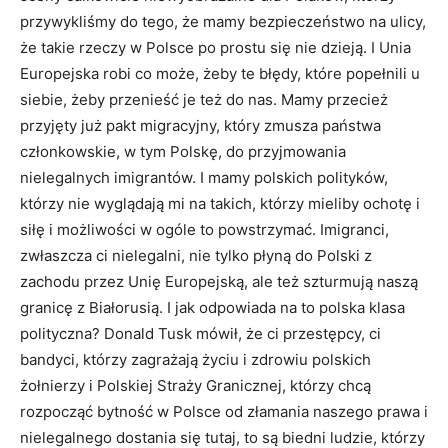
przywykliśmy do tego, że mamy bezpieczeństwo na ulicy,
że takie rzeczy w Polsce po prostu się nie dzieją. I Unia
Europejska robi co może, żeby te błędy, które popełnili u
siebie, żeby przenieść je też do nas. Mamy przecież
przyjęty już pakt migracyjny, który zmusza państwa
członkowskie, w tym Polskę, do przyjmowania
nielegalnych imigrantów. I mamy polskich polityków,
którzy nie wyglądają mi na takich, którzy mieliby ochotę i
siłę i możliwości w ogóle to powstrzymać. Imigranci,
zwłaszcza ci nielegalni, nie tylko płyną do Polski z
zachodu przez Unię Europejską, ale też szturmują naszą
granicę z Białorusią. I jak odpowiada na to polska klasa
polityczna? Donald Tusk mówił, że ci przestępcy, ci
bandyci, którzy zagrażają życiu i zdrowiu polskich
żołnierzy i Polskiej Straży Granicznej, którzy chcą
rozpocząć bytność w Polsce od złamania naszego prawa i
nielegalnego dostania się tutaj, to są biedni ludzie, którzy