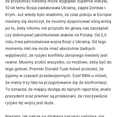
że przyszłość niestety może wyglądać zupełnie inaczej.
10 lat temu Rosja zaatakowała Ukrainę, zajęła Donbas i
Krym. Już wtedy było wiadomo, że czas pokoju w Europie
niestety się skończył, że musimy dysponować silną armią
po to, żeby nikomu nie przyszło do głowy nas zaczepiać
czy dokonywać jakichkolwiek ataków na Polskę. Od 2,5
roku trwa pełnoskalowa wojna Rosji z Ukrainą. Od tego
momentu nikt nie może mieć absolutnie żadnych
wątpliwości, że ryzyko konfliktu zbrojnego niestety jest
realne. Musimy zrobić wszystko, co możliwe, żeby być do
tego gotowi. Premier Donald Tusk mówił przecież, że
żyjemy w czasach przedwojennych. Szef BBN-u mówił,
że mamy trzy lata na przygotowanie się do konfrontacji.
To oznacza, że mający dostęp do tajnych raportów, analiz
prezydent oraz premier są przekonani, że rzeczywiście
ryzyko tej wojny jest duże.
Niestety, jak patrzę na działania naszego państwa, nie