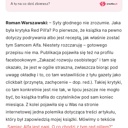
Roman Warszawski:
– Syty głodnego nie zrozumie. Jaka
była krytyka Red Pill’a? Po pierwsze, że książka na pewno
dotyczy podrywania albo jest receptą, jak właśnie zostać
tym Samcem Alfa. Niestety rozczaruję – gotowego
przepisu nie ma. Publikacja pojawiła się też na profilu
facebookowym „Zakazać rozwoju osobistego” i tam się
okazało, że jest w ogóle straszna, zwłaszcza biorąc pod
uwagę okładkę i to, co tam wstawiliście z tyłu gazety jako
clickbait (przynęta, zachęcenie – dop. red.). Takiej krytyki,
co tam konkretnie jest nie tak, w lipcu jeszcze nie mogło
być, bo książka trafiła do czytelników pod sam koniec
miesiąca. Z kolei pojawiła się u Was na stronie
internetowej jedna polemika dotycząca treści artykułu,
który był zapowiedzią mojej książki. Mówimy o tekście
„Samiec Alfa jest nagi. O co chodzi z tym red pillem?”