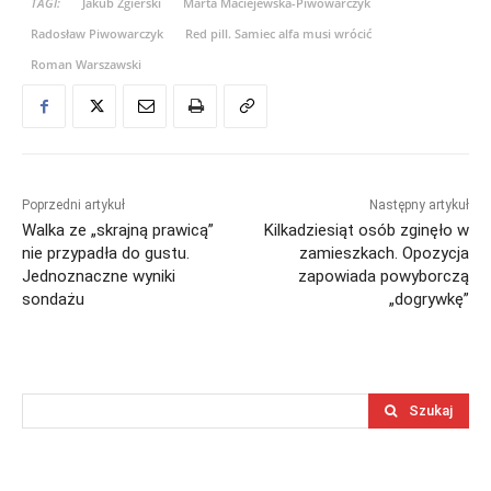
TAGI:
Jakub Zgierski
Marta Maciejewska-Piwowarczyk
Radosław Piwowarczyk
Red pill. Samiec alfa musi wrócić
Roman Warszawski
Poprzedni artykuł
Następny artykuł
Walka ze „skrajną prawicą”
Kilkadziesiąt osób zginęło w
nie przypadła do gustu.
zamieszkach. Opozycja
Jednoznaczne wyniki
zapowiada powyborczą
sondażu
„dogrywkę”
Szukaj