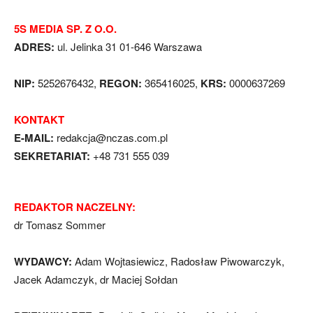
5S MEDIA SP. Z O.O.
ADRES:
ul. Jelinka 31 01-646 Warszawa
NIP:
5252676432,
REGON:
365416025,
KRS:
0000637269
KONTAKT
E-MAIL:
redakcja@nczas.com.pl
SEKRETARIAT:
+48 731 555 039
REDAKTOR NACZELNY:
dr Tomasz Sommer
WYDAWCY:
Adam Wojtasiewicz, Radosław Piwowarczyk,
Jacek Adamczyk, dr Maciej Sołdan