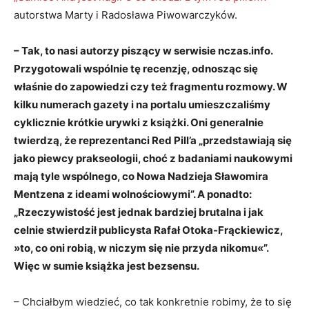
autorstwa Marty i Radosława Piwowarczyków.
– Tak, to nasi autorzy piszący w serwisie nczas.info.
Przygotowali wspólnie tę recenzję, odnosząc się
właśnie do zapowiedzi czy też fragmentu rozmowy. W
kilku numerach gazety i na portalu umieszczaliśmy
cyklicznie krótkie urywki z książki. Oni generalnie
twierdzą, że reprezentanci Red Pill’a „przedstawiają się
jako piewcy prakseologii, choć z badaniami naukowymi
mają tyle wspólnego, co Nowa Nadzieja Sławomira
Mentzena z ideami wolnościowymi”. A ponadto:
„Rzeczywistość jest jednak bardziej brutalna i jak
celnie stwierdził publicysta Rafał Otoka-Frąckiewicz,
»to, co oni robią, w niczym się nie przyda nikomu«”.
Więc w sumie książka jest bezsensu.
– Chciałbym wiedzieć, co tak konkretnie robimy, że to się