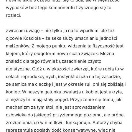
wypadków bez tego komponentu fizycznego się to
rozleci.
Zwracam uwagę – nie tylko ja na to wpadłem, ale też
ojcowie Kościoła – że seks służy umacnianiu jedności
małżonków. Z mojego punktu widzenia ta fizyczność jest
klejem, który długoterminowo scala związek. Można
znaleźć dla tego również uzasadnienie czysto
ateistyczne. Otóż u większości zwierząt, które robią to w
celach reprodukcyjnych, instynkt działa na tej zasadzie,
że samica ma cieczkę i jest w okresie rui, oni się zbliżają i
koniec. W naszym gatunku owulacja u kobiet jest ukryta,
a mężczyźni mają stały popęd. Przyjrzenie się temu, jaki
mechanizm za tym stoi, nie jest sprowadzeniem
człowieka do jakiegoś przyziemnego poziomu, ale próbą
zrozumienia, co w nim tkwi i funkcjonuje. Autorzy chyba
reprezentują poglądy dość konserwatywne, więc nie