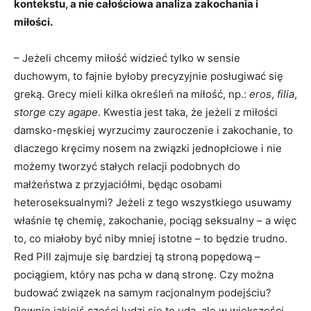
kontekstu, a nie całościowa analiza zakochania i
miłości.
– Jeżeli chcemy miłość widzieć tylko w sensie
duchowym, to fajnie byłoby precyzyjnie posługiwać się
greką. Grecy mieli kilka określeń na miłość, np.:
eros
,
filia
,
storge
czy
agape
. Kwestia jest taka, że jeżeli z miłości
damsko-męskiej wyrzucimy zauroczenie i zakochanie, to
dlaczego kręcimy nosem na związki jednopłciowe i nie
możemy tworzyć stałych relacji podobnych do
małżeństwa z przyjaciółmi, będąc osobami
heteroseksualnymi? Jeżeli z tego wszystkiego usuwamy
właśnie tę chemię, zakochanie, pociąg seksualny – a więc
to, co miałoby być niby mniej istotne – to będzie trudno.
Red Pill zajmuje się bardziej tą stroną popędową –
pociągiem, który nas pcha w daną stronę. Czy można
budować związek na samym racjonalnym podejściu?
Pewnie jakiejś części ludzi się to uda, ale w większości