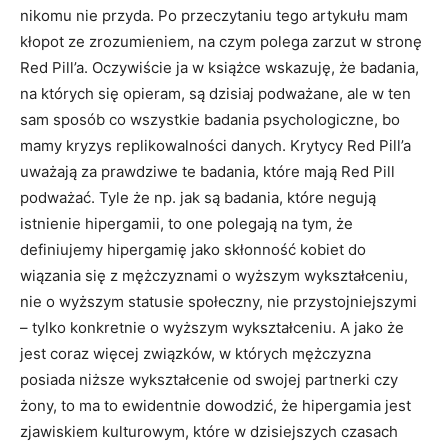
nikomu nie przyda. Po przeczytaniu tego artykułu mam
kłopot ze zrozumieniem, na czym polega zarzut w stronę
Red Pill’a. Oczywiście ja w książce wskazuję, że badania,
na których się opieram, są dzisiaj podważane, ale w ten
sam sposób co wszystkie badania psychologiczne, bo
mamy kryzys replikowalności danych. Krytycy Red Pill’a
uważają za prawdziwe te badania, które mają Red Pill
podważać. Tyle że np. jak są badania, które negują
istnienie hipergamii, to one polegają na tym, że
definiujemy hipergamię jako skłonność kobiet do
wiązania się z mężczyznami o wyższym wykształceniu,
nie o wyższym statusie społeczny, nie przystojniejszymi
– tylko konkretnie o wyższym wykształceniu. A jako że
jest coraz więcej związków, w których mężczyzna
posiada niższe wykształcenie od swojej partnerki czy
żony, to ma to ewidentnie dowodzić, że hipergamia jest
zjawiskiem kulturowym, które w dzisiejszych czasach