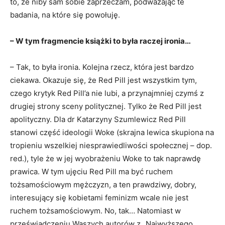
to, że niby sam sobie zaprzeczam, podważając te
badania, na które się powołuję.
– W tym fragmencie książki to była raczej ironia…
– Tak, to była ironia. Kolejna rzecz, która jest bardzo
ciekawa. Okazuje się, że Red Pill jest wszystkim tym,
czego krytyk Red Pill’a nie lubi, a przynajmniej czymś z
drugiej strony sceny politycznej. Tylko że Red Pill jest
apolityczny. Dla dr Katarzyny Szumlewicz Red Pill
stanowi część ideologii Woke (skrajna lewica skupiona na
tropieniu wszelkiej niesprawiedliwości społecznej – dop.
red.), tyle że w jej wyobrażeniu Woke to tak naprawdę
prawica. W tym ujęciu Red Pill ma być ruchem
tożsamościowym mężczyzn, a ten prawdziwy, dobry,
interesujący się kobietami feminizm wcale nie jest
ruchem tożsamościowym. No, tak… Natomiast w
przeświadczeniu Waszych autorów z „Najwyższego