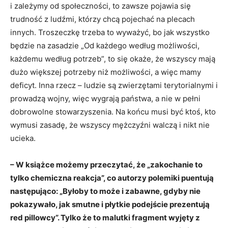
i zależymy od społeczności, to zawsze pojawia się
trudność z ludźmi, którzy chcą pojechać na plecach
innych. Troszeczkę trzeba to wyważyć, bo jak wszystko
będzie na zasadzie „Od każdego według możliwości,
każdemu według potrzeb”, to się okaże, że wszyscy mają
dużo większej potrzeby niż możliwości, a więc mamy
deficyt. Inna rzecz – ludzie są zwierzętami terytorialnymi i
prowadzą wojny, więc wygrają państwa, a nie w pełni
dobrowolne stowarzyszenia. Na końcu musi być ktoś, kto
wymusi zasadę, że wszyscy mężczyźni walczą i nikt nie
ucieka.
– W książce możemy przeczytać, że „zakochanie to
tylko chemiczna reakcja”, co autorzy polemiki puentują
następująco: „Byłoby to może i zabawne, gdyby nie
pokazywało, jak smutne i płytkie podejście prezentują
red pillowcy”. Tylko że to malutki fragment wyjęty z