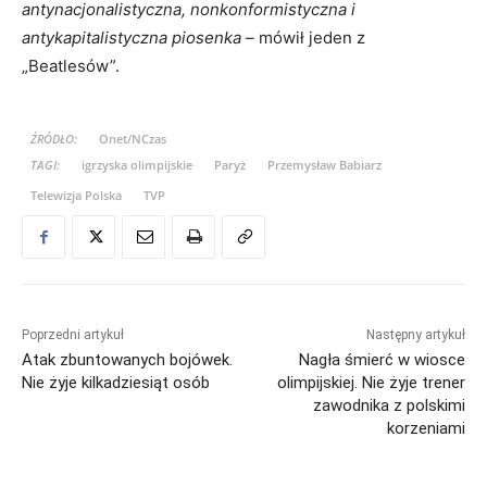
antynacjonalistyczna, nonkonformistyczna i
antykapitalistyczna piosenka –
mówił jeden z
„Beatlesów”.
ŹRÓDŁO:
Onet/NCzas
TAGI:
igrzyska olimpijskie
Paryż
Przemysław Babiarz
Telewizja Polska
TVP
Poprzedni artykuł
Następny artykuł
Atak zbuntowanych bojówek.
Nagła śmierć w wiosce
Nie żyje kilkadziesiąt osób
olimpijskiej. Nie żyje trener
zawodnika z polskimi
korzeniami