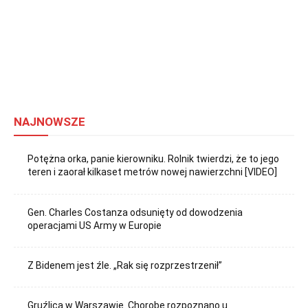
NAJNOWSZE
Potężna orka, panie kierowniku. Rolnik twierdzi, że to jego
teren i zaorał kilkaset metrów nowej nawierzchni [VIDEO]
Gen. Charles Costanza odsunięty od dowodzenia
operacjami US Army w Europie
Z Bidenem jest źle. „Rak się rozprzestrzenił”
Gruźlica w Warszawie. Chorobę rozpoznano u