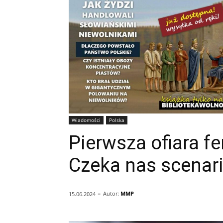
Wiadomości
Polska
Pierwsza ofiara f
Czeka nas scenar
-
Autor:
MMP
15.06.2024