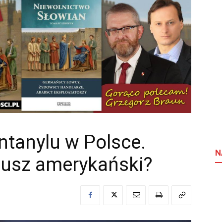
entanylu w Polsce.
N
iusz amerykański?