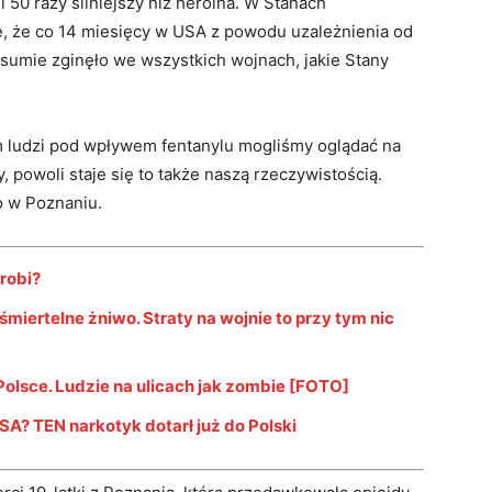
 i 50 razy silniejszy niż heroina. W Stanach
ę, że co 14 miesięcy w USA z powodu uzależnienia od
sumie zginęło we wszystkich wojnach, jakie Stany
m ludzi pod wpływem fentanylu mogliśmy oglądać na
, powoli staje się to także naszą rzeczywistością.
o w Poznaniu.
 robi?
miertelne żniwo. Straty na wojnie to przy tym nic
 Polsce. Ludzie na ulicach jak zombie [FOTO]
SA? TEN narkotyk dotarł już do Polski