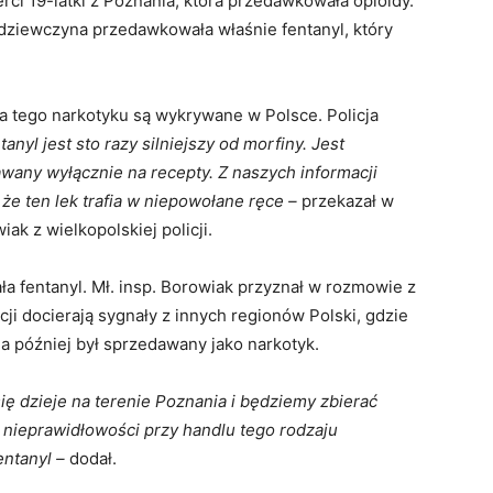
erci 19-latki z Poznania, która przedawkowała opioidy.
dziewczyna przedawkowała właśnie fentanyl, który
a tego narkotyku są wykrywane w Polsce. Policja
tanyl jest sto razy silniejszy od morfiny. Jest
any wyłącznie na recepty. Z naszych informacji
 że ten lek trafia w niepowołane ręce –
przekazał w
k z wielkopolskiej policji.
ła fentanyl. Mł. insp. Borowiak przyznał w rozmowie z
ji docierają sygnały z innych regionów Polski, gdzie
, a później był sprzedawany jako narkotyk.
ię dzieje na terenie Poznania i będziemy zbierać
 nieprawidłowości przy handlu tego rodzaju
entanyl –
dodał.