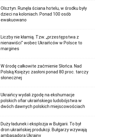
Olsztyn. Runęła ściana hotelu, w środku były
dzieci na koloniach. Ponad 100 osób
ewakuowano
Liczby nie kłamią. Tzw. „przestępstwa z
nienawiści” wobec Ukraińców w Polsce to
margines
W środę całkowite zaćmienie Słońca. Nad
Polską Księżyc zasłoni ponad 80 proc. tarczy
słonecznej
Ukraińcy wydali zgodę na ekshumacje
polskich ofiar ukraińskiego ludobójstwa w
dwóch dawnych polskich miejscowościach
Duży ładunek i eksplozja w Bułgarii. To był
dron ukraińskiej produkcji. Bułgarzy wzywają
ambasadora Ukrainy