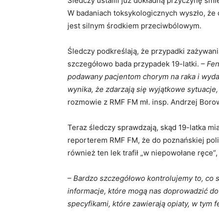
Śledczy ustalili już dokładną przyczynę śmi
W badaniach toksykologicznych wyszło, że 
jest silnym środkiem przeciwbólowym.
Śledczy podkreślają, że przypadki zażywani
szczegółowo bada przypadek 19-latki.
– Fen
podawany pacjentom chorym na raka i wydaw
wynika, że zdarzają się wyjątkowe sytuacje,
rozmowie z RMF FM mł. insp. Andrzej Borowia
Teraz śledczy sprawdzają, skąd 19-latka mia
reporterem RMF FM, że do poznańskiej polic
również ten lek trafił „w niepowołane ręce”
– Bardzo szczegółowo kontrolujemy to, co s
informacje, które mogą nas doprowadzić do
specyfikami, które zawierają opiaty, w tym f