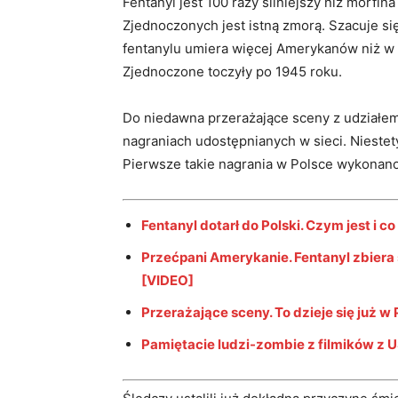
Fentanyl jest 100 razy silniejszy niż morfina
Zjednoczonych jest istną zmorą. Szacuje si
fentanylu umiera więcej Amerykanów niż w 
Zjednoczone toczyły po 1945 roku.
Do niedawna przerażające sceny z udziałe
nagraniach udostępnianych w sieci. Niestety
Pierwsze takie nagrania w Polsce wykonan
Fentanyl dotarł do Polski. Czym jest i co
Przećpani Amerykanie. Fentanyl zbiera ś
[VIDEO]
Przerażające sceny. To dzieje się już w
Pamiętacie ludzi-zombie z filmików z U