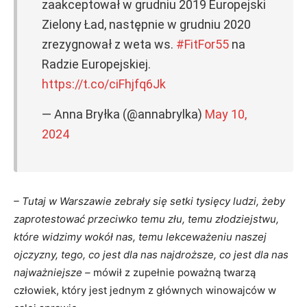
zaakceptował w grudniu 2019 Europejski
Zielony Ład, następnie w grudniu 2020
zrezygnował z weta ws.
#FitFor55
na
Radzie Europejskiej.
https://t.co/ciFhjfq6Jk
— Anna Bryłka (@annabrylka)
May 10,
2024
– Tutaj w Warszawie zebrały się setki tysięcy ludzi, żeby
zaprotestować przeciwko temu złu, temu złodziejstwu,
które widzimy wokół nas, temu lekceważeniu naszej
ojczyzny, tego, co jest dla nas najdroższe, co jest dla nas
najważniejsze –
mówił z zupełnie poważną twarzą
człowiek, który jest jednym z głównych winowajców w