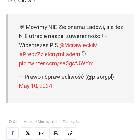
całej sprawie.
💬 Mówimy NIE Zielonemu Ładowi, ale też
NIE utracie naszej suwerenności! –
Wiceprezes PiS
@MorawieckiM
#PreczZzielonymŁadem
👇
pic.twitter.com/sa5gcfJWYm
— Prawo i Sprawiedliwość (@pisorgpl)
May 10, 2024
TAGI:
Mateusz Morawiecki
Zielony Ład