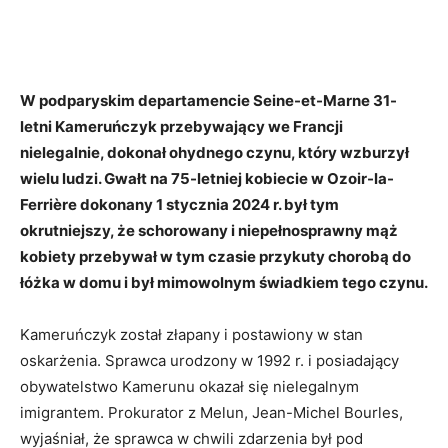
W podparyskim departamencie Seine-et-Marne 31-
letni Kameruńczyk przebywający we Francji
nielegalnie, dokonał ohydnego czynu, który wzburzył
wielu ludzi. Gwałt na 75-letniej kobiecie w Ozoir-la-
Ferrière dokonany 1 stycznia 2024 r. był tym
okrutniejszy, że schorowany i niepełnosprawny mąż
kobiety przebywał w tym czasie przykuty chorobą do
łóżka w domu i był mimowolnym świadkiem tego czynu.
Kameruńczyk został złapany i postawiony w stan
oskarżenia. Sprawca urodzony w 1992 r. i posiadający
obywatelstwo Kamerunu okazał się nielegalnym
imigrantem. Prokurator z Melun, Jean-Michel Bourles,
wyjaśniał, że sprawca w chwili zdarzenia był pod