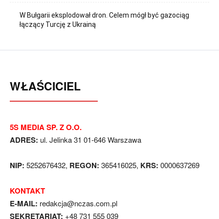
W Bułgarii eksplodował dron. Celem mógł być gazociąg
łączący Turcję z Ukrainą
WŁAŚCICIEL
5S MEDIA SP. Z O.O.
ADRES:
ul. Jelinka 31 01-646 Warszawa
NIP:
5252676432,
REGON:
365416025,
KRS:
0000637269
KONTAKT
E-MAIL:
redakcja@nczas.com.pl
SEKRETARIAT:
+48 731 555 039