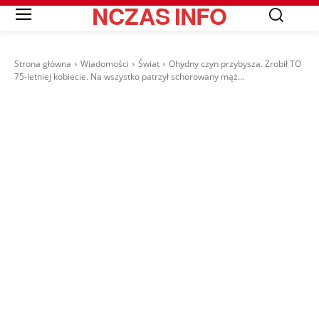
NCZAS
INFO
Strona główna
Wiadomości
Świat
Ohydny czyn przybysza. Zrobił TO
75-letniej kobiecie. Na wszystko patrzył schorowany mąż...