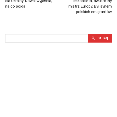
dla Ukrainy. Kowal wyjaśnia,
lekkoatleta, dwukrotny
na co pójdą
mistrz Europy. Był synem
polskich emigrantów
Szukaj