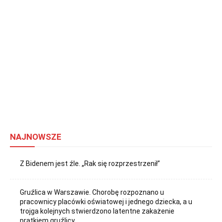
NAJNOWSZE
Z Bidenem jest źle. „Rak się rozprzestrzenił”
Gruźlica w Warszawie. Chorobę rozpoznano u
pracownicy placówki oświatowej i jednego dziecka, a u
trojga kolejnych stwierdzono latentne zakażenie
prątkiem gruźlicy