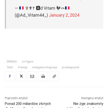
—
✞✟†
🅰️
d Vitam
🐓
🪢
(@Ad_Vitam44_)
January 2, 2024
ŹRÓDŁO:
Le Figaro
TAGI:
Francja
nielegalna imigracja
przestępczość
Poprzedni artykuł
Następny artykuł
Ponad 200 miliardów złotych
Nie żyje znakomity