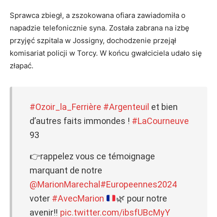
Sprawca zbiegł, a zszokowana ofiara zawiadomiła o
napadzie telefonicznie syna. Została zabrana na izbę
przyjęć szpitala w Jossigny, dochodzenie przejął
komisariat policji w Torcy. W końcu gwałciciela udało się
złapać.
#Ozoir_la_Ferrière
#Argenteuil
et bien
d’autres faits immondes !
#LaCourneuve
93
👉rappelez vous ce témoignage
marquant de notre
@MarionMarechal
#Europeennes2024
voter
#AvecMarion
🌿
pour notre
avenir
‼️
pic.twitter.com/ibsfUBcMyY