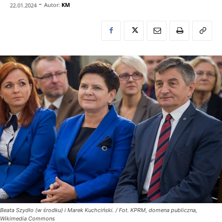
-
Autor:
KM
22.01.2024
Beata Szydło (w środku) i Marek Kuchciński. / Fot. KPRM, domena publiczna,
Wikimedia Commons