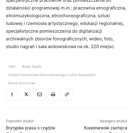
specjalistyczne pracownie oraz pomieszczenia do
działalności programowej m.in.: pracownia etnograficzna,
etnomuzykologiczna, etnochoreograficzna, sztuki
ludowej i rzemiosła artystycznego, edukacji regionalnej,
specjalistyczne pomieszczenia do digitalizacji
archiwalnych zbiorów fonograficznych, wideo, foto,
studio nagrań i sala widowiskowa na ok. 220 miejsc.
TAGI:
Beata Szydło
Instytut Dziedzictwa Niematerialnego Ludów Karpackich
Marek Kuchciński
Poprzedni artykuł
Następny artykuł
Brytyjska prasa o rządzie
Kwaśniewski zachęca