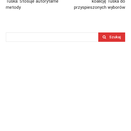
Tuska: Stosuje autorytarne
koalicję Tuska do
metody
przyspieszonych wyborów
Szukaj