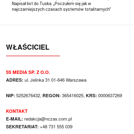
Napisał list do Tuska. „Poczułem się jak w
najczarniejszych czasach systemów totalitarnych”
WŁAŚCICIEL
5S MEDIA SP. Z O.O.
ADRES:
ul. Jelinka 31 01-646 Warszawa
NIP:
5252676432,
REGON:
365416025,
KRS:
0000637269
KONTAKT
E-MAIL:
redakcja@nczas.com.pl
SEKRETARIAT:
+48 731 555 039