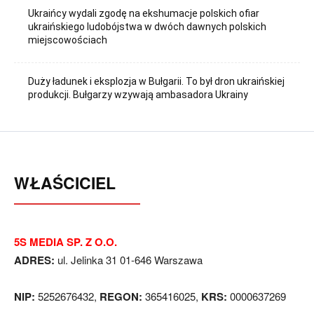
Ukraińcy wydali zgodę na ekshumacje polskich ofiar
ukraińskiego ludobójstwa w dwóch dawnych polskich
miejscowościach
Duży ładunek i eksplozja w Bułgarii. To był dron ukraińskiej
produkcji. Bułgarzy wzywają ambasadora Ukrainy
WŁAŚCICIEL
5S MEDIA SP. Z O.O.
ADRES:
ul. Jelinka 31 01-646 Warszawa
NIP:
5252676432,
REGON:
365416025,
KRS:
0000637269