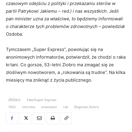
czasowym odejściu z polityki i przekazaniu sterów w
partii Patrykowi Jakiemu – red.) i nas wszystkich. Jeśli
pan minister uzna za właściwe, to będziemy informowali
o charakterze tych problemów zdrowotnych
– powiedział
Ozdoba.
Tymczasem „Super Express”, powołując się na
anonimowych informatorów, potwierdził, że chodzi o raka
krtani. Co gorsze, 53-letni Ziobro ma zmagać się ze
złośliwym nowotworem, a „rokowania są trudne”. Na kilka
miesięcy ma zniknąć z życia publicznego.
ŹRÓDŁO:
Fakt/Super Express
TAGI:
choroba
nowotwór
rak
Zbigniew Ziobro