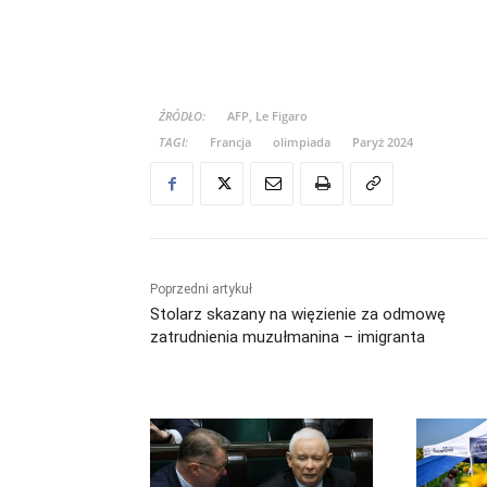
ŹRÓDŁO:
AFP, Le Figaro
TAGI:
Francja
olimpiada
Paryż 2024
Poprzedni artykuł
Stolarz skazany na więzienie za odmowę
zatrudnienia muzułmanina – imigranta