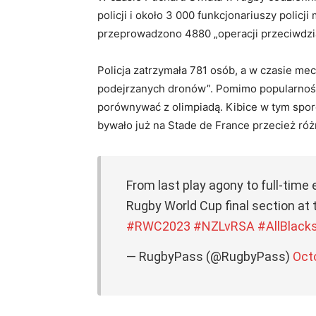
policji i około 3 000 funkcjonariuszy policj
przeprowadzono 4880 „operacji przeciwdział
Policja zatrzymała 781 osób, a w czasie me
podejrzanych dronów”. Pomimo popularności
porównywać z olimpiadą. Kibice w tym sporc
bywało już na Stade de France przecież ró
From last play agony to full-time
Rugby World Cup final section at
#RWC2023
#NZLvRSA
#AllBlack
— RugbyPass (@RugbyPass)
Oct