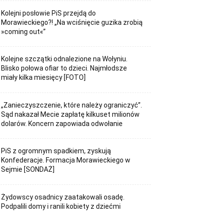
Kolejni posłowie PiS przejdą do
Morawieckiego?! „Na wciśnięcie guzika zrobią
»coming out«”
Kolejne szczątki odnalezione na Wołyniu.
Blisko połowa ofiar to dzieci. Najmłodsze
miały kilka miesięcy [FOTO]
„Zanieczyszczenie, które należy ograniczyć”.
Sąd nakazał Mecie zapłatę kilkuset milionów
dolarów. Koncern zapowiada odwołanie
PiS z ogromnym spadkiem, zyskują
Konfederacje. Formacja Morawieckiego w
Sejmie [SONDAŻ]
Żydowscy osadnicy zaatakowali osadę.
Podpalili domy i ranili kobiety z dziećmi