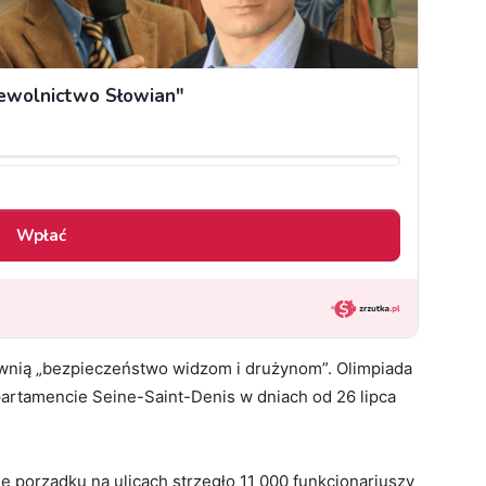
ewnią „bezpieczeństwo widzom i drużynom”. Olimpiada
partamencie Seine-Saint-Denis w dniach od 26 lipca
 porządku na ulicach strzegło 11 000 funkcjonariuszy