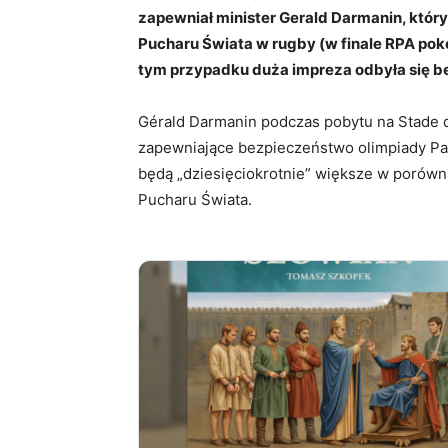
zapewniał minister Gerald Darmanin, któr
Pucharu Świata w rugby (w finale RPA pok
tym przypadku duża impreza odbyła się b
Gérald Darmanin podczas pobytu na Stade d
zapewniające bezpieczeństwo olimpiady Par
będą „dziesięciokrotnie” większe w porów
Pucharu Świata.