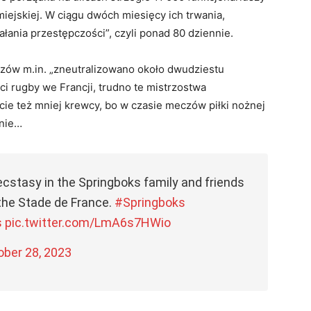
i miejskiej. W ciągu dwóch miesięcy ich trwania,
ania przestępczości”, czyli ponad 80 dziennie.
czów m.in. „zneutralizowano około dwudziestu
 rugby we Francji, trudno te mistrzostwa
ie też mniej krewcy, bo w czasie meczów piłki nożnej
żnie…
 ecstasy in the Springboks family and friends
 the Stade de France.
#Springboks
s
pic.twitter.com/LmA6s7HWio
ober 28, 2023