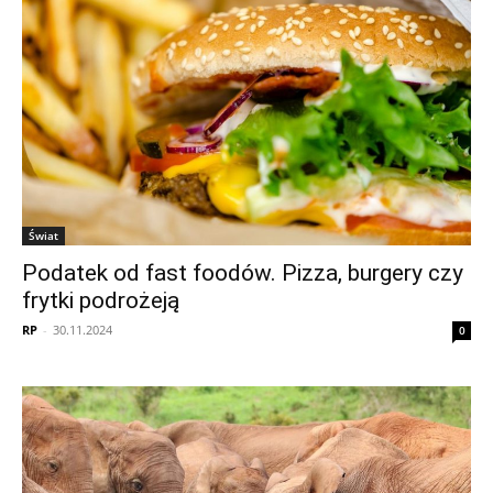
Świat
Podatek od fast foodów. Pizza, burgery czy
frytki podrożeją
RP
-
30.11.2024
0