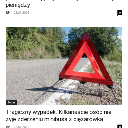
pieniędzy
RP
-
23.01.2026
0
Świat
Tragiczny wypadek. Kilkanaście osób nie
żyje zderzeniu minibusa z ciężarówką
RP
-
23.07.2025
0