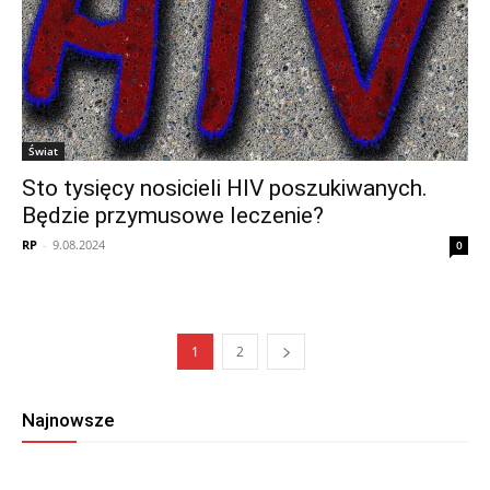
Świat
Sto tysięcy nosicieli HIV poszukiwanych.
Będzie przymusowe leczenie?
RP
-
9.08.2024
0
1
2
Najnowsze