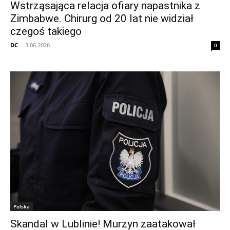
Wstrząsająca relacja ofiary napastnika z
Zimbabwe. Chirurg od 20 lat nie widział
czegoś takiego
DC
-
3.06.2026
0
Polska
Skandal w Lublinie! Murzyn zaatakował