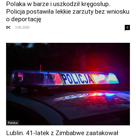
Polaka w barze i uszkodził kręgosłup.
Policja postawiła lekkie zarzuty bez wniosku
o deportację
DC
-
3.06.2026
0
Polska
Lublin. 41-latek z Zimbabwe zaatakował