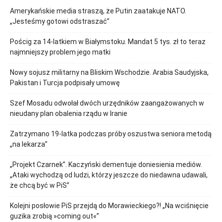
Amerykańskie media straszą, że Putin zaatakuje NATO.
„Jesteśmy gotowi odstraszać”
Pościg za 14-latkiem w Białymstoku. Mandat 5 tys. zł to teraz
najmniejszy problem jego matki
Nowy sojusz militarny na Bliskim Wschodzie. Arabia Saudyjska,
Pakistan i Turcja podpisały umowę
Szef Mosadu odwołał dwóch urzędników zaangażowanych w
nieudany plan obalenia rządu w Iranie
Zatrzymano 19-latka podczas próby oszustwa seniora metodą
„na lekarza”
„Projekt Czarnek”. Kaczyński dementuje doniesienia mediów.
„Ataki wychodzą od ludzi, którzy jeszcze do niedawna udawali,
że chcą być w PiS”
Kolejni posłowie PiS przejdą do Morawieckiego?! „Na wciśnięcie
guzika zrobią »coming out«”