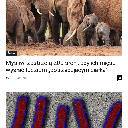
Świat
Myśliwi zastrzelą 200 słoni, aby ich mięso
wysłać ludziom „potrzebującym białka”
SG
-
14.09.2024
0