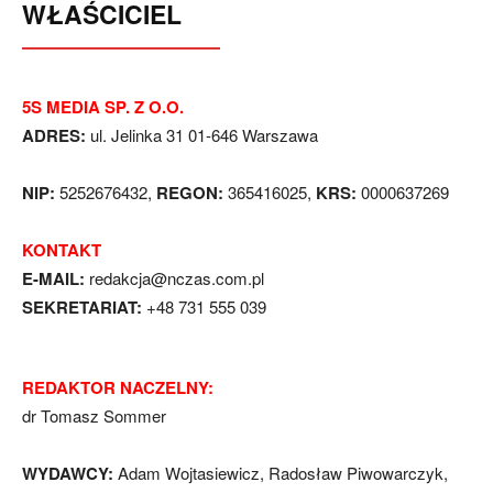
WŁAŚCICIEL
5S MEDIA SP. Z O.O.
ADRES:
ul. Jelinka 31 01-646 Warszawa
NIP:
5252676432,
REGON:
365416025,
KRS:
0000637269
KONTAKT
E-MAIL:
redakcja@nczas.com.pl
SEKRETARIAT:
+48 731 555 039
REDAKTOR NACZELNY:
dr Tomasz Sommer
WYDAWCY:
Adam Wojtasiewicz, Radosław Piwowarczyk,