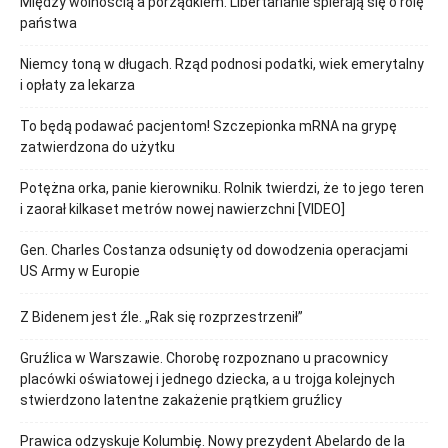
Między wolnością a porządkiem. Libertarianie spierają się o rolę
państwa
Niemcy toną w długach. Rząd podnosi podatki, wiek emerytalny
i opłaty za lekarza
To będą podawać pacjentom! Szczepionka mRNA na grypę
zatwierdzona do użytku
Potężna orka, panie kierowniku. Rolnik twierdzi, że to jego teren
i zaorał kilkaset metrów nowej nawierzchni [VIDEO]
Gen. Charles Costanza odsunięty od dowodzenia operacjami
US Army w Europie
Z Bidenem jest źle. „Rak się rozprzestrzenił”
Gruźlica w Warszawie. Chorobę rozpoznano u pracownicy
placówki oświatowej i jednego dziecka, a u trojga kolejnych
stwierdzono latentne zakażenie prątkiem gruźlicy
Prawica odzyskuje Kolumbię. Nowy prezydent Abelardo de la