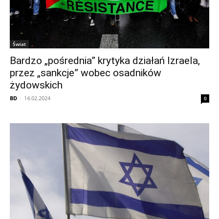
Świat
Bardzo „pośrednia” krytyka działań Izraela,
przez „sankcje” wobec osadników
żydowskich
BD
-
14.02.2024
0