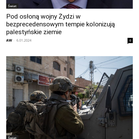
Świat
Pod osłoną wojny Żydzi w
bezprecedensowym tempie kolonizują
palestyńskie ziemie
AW
-
6.01.2024
0
Świat