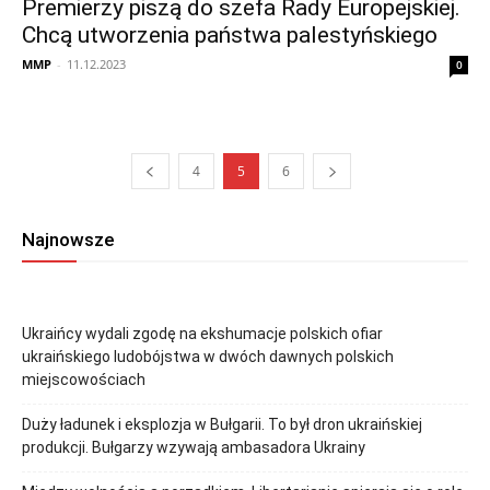
Premierzy piszą do szefa Rady Europejskiej.
Chcą utworzenia państwa palestyńskiego
MMP
-
11.12.2023
0
4
5
6
Najnowsze
Ukraińcy wydali zgodę na ekshumacje polskich ofiar
ukraińskiego ludobójstwa w dwóch dawnych polskich
miejscowościach
Duży ładunek i eksplozja w Bułgarii. To był dron ukraińskiej
produkcji. Bułgarzy wzywają ambasadora Ukrainy