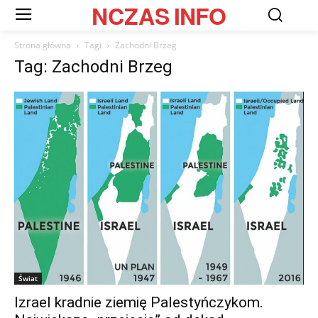
NCZAS
INFO
Strona główna
Tagi
Zachodni Brzeg
Tag: Zachodni Brzeg
Świat
Izrael kradnie ziemię Palestyńczykom.