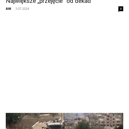
Największe „przejęcie” od dekad
AW
-
3.07.2024
0