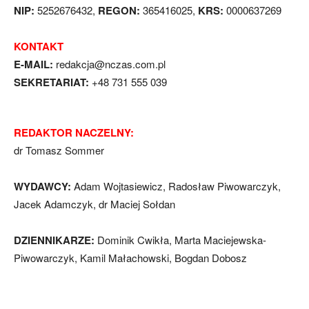
NIP:
5252676432,
REGON:
365416025,
KRS:
0000637269
KONTAKT
E-MAIL:
redakcja@nczas.com.pl
SEKRETARIAT:
+48 731 555 039
REDAKTOR NACZELNY:
dr Tomasz Sommer
WYDAWCY:
Adam Wojtasiewicz, Radosław Piwowarczyk,
Jacek Adamczyk, dr Maciej Sołdan
DZIENNIKARZE:
Dominik Cwikła, Marta Maciejewska-
Piwowarczyk, Kamil Małachowski, Bogdan Dobosz