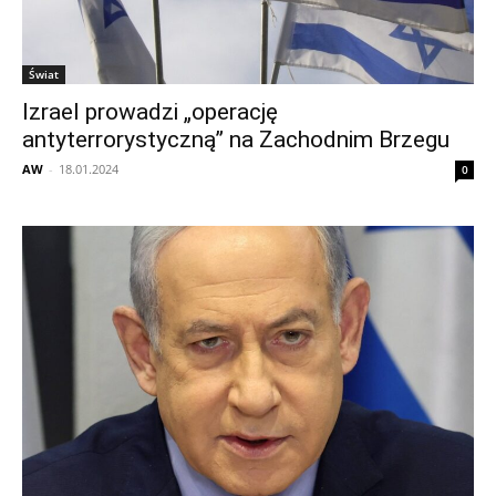
Świat
Izrael prowadzi „operację
antyterrorystyczną” na Zachodnim Brzegu
AW
-
18.01.2024
0