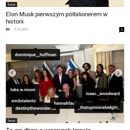
Świat
Elon Musk pierwszym półbilionerem w
historii
DC
-
3.10.2025
0
Świat