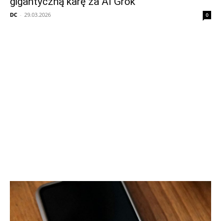
gigantyczną karę za AI Grok
DC
-
29.03.2026
0