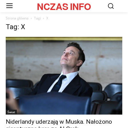
NCZAS
INFO
Strona główna
Tagi
X
Tag: X
Świat
Niderlandy uderzają w Muska. Nałożono