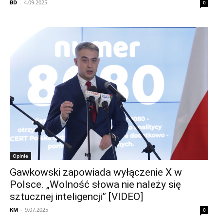
BD
-
4.09.2025
0
Opinie
Gawkowski zapowiada wyłączenie X w
Polsce. „Wolność słowa nie należy się
sztucznej inteligencji” [VIDEO]
KM
-
9.07.2025
0