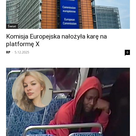
Świat
Komisja Europejska nałożyła karę na
platformę X
RP
-
5.12.2025
0