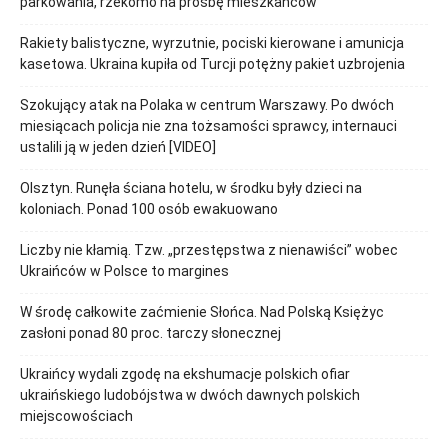
parkowania, rzekomo na prośbę mieszkańców
Rakiety balistyczne, wyrzutnie, pociski kierowane i amunicja
kasetowa. Ukraina kupiła od Turcji potężny pakiet uzbrojenia
Szokujący atak na Polaka w centrum Warszawy. Po dwóch
miesiącach policja nie zna tożsamości sprawcy, internauci
ustalili ją w jeden dzień [VIDEO]
Olsztyn. Runęła ściana hotelu, w środku były dzieci na
koloniach. Ponad 100 osób ewakuowano
Liczby nie kłamią. Tzw. „przestępstwa z nienawiści” wobec
Ukraińców w Polsce to margines
W środę całkowite zaćmienie Słońca. Nad Polską Księżyc
zasłoni ponad 80 proc. tarczy słonecznej
Ukraińcy wydali zgodę na ekshumacje polskich ofiar
ukraińskiego ludobójstwa w dwóch dawnych polskich
miejscowościach