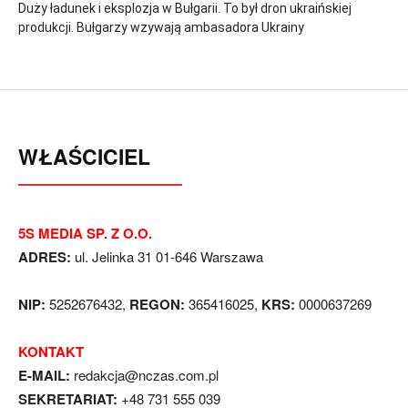
Duży ładunek i eksplozja w Bułgarii. To był dron ukraińskiej
produkcji. Bułgarzy wzywają ambasadora Ukrainy
WŁAŚCICIEL
5S MEDIA SP. Z O.O.
ADRES:
ul. Jelinka 31 01-646 Warszawa
NIP:
5252676432,
REGON:
365416025,
KRS:
0000637269
KONTAKT
E-MAIL:
redakcja@nczas.com.pl
SEKRETARIAT:
+48 731 555 039