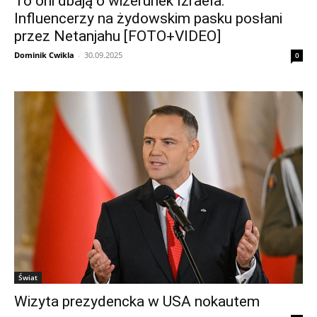
To oni dbają o wizerunek Izraela.
Influencerzy na żydowskim pasku posłani
przez Netanjahu [FOTO+VIDEO]
Dominik Cwikla
-
30.09.2025
0
Świat
Wizyta prezydencka w USA nokautem