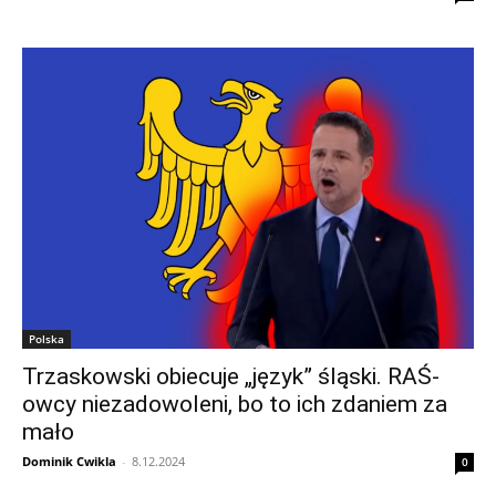
Polska
Trzaskowski obiecuje „język” śląski. RAŚ-
owcy niezadowoleni, bo to ich zdaniem za
mało
Dominik Cwikla
-
8.12.2024
0