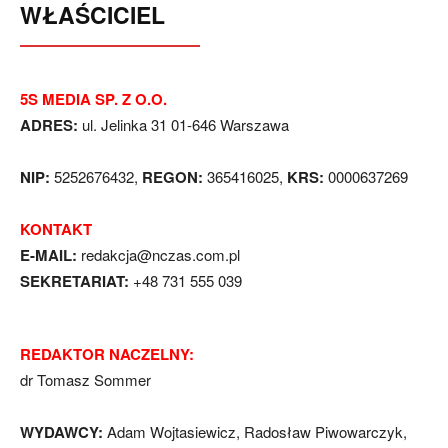
WŁAŚCICIEL
5S MEDIA SP. Z O.O.
ADRES:
ul. Jelinka 31 01-646 Warszawa
NIP:
5252676432,
REGON:
365416025,
KRS:
0000637269
KONTAKT
E-MAIL:
redakcja@nczas.com.pl
SEKRETARIAT:
+48 731 555 039
REDAKTOR NACZELNY:
dr Tomasz Sommer
WYDAWCY:
Adam Wojtasiewicz, Radosław Piwowarczyk,