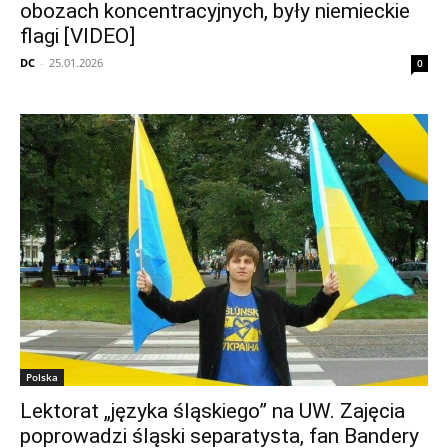
obozach koncentracyjnych, były niemieckie
flagi [VIDEO]
DC
-
25.01.2026
0
Polska
Lektorat „języka śląskiego” na UW. Zajęcia
poprowadzi śląski separatysta, fan Bandery