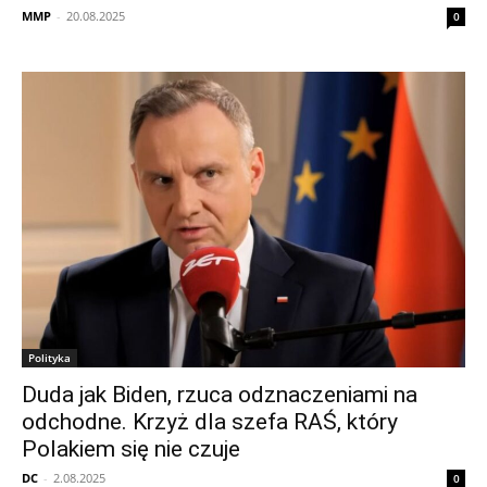
MMP
-
20.08.2025
0
Polityka
Duda jak Biden, rzuca odznaczeniami na
odchodne. Krzyż dla szefa RAŚ, który
Polakiem się nie czuje
DC
-
2.08.2025
0