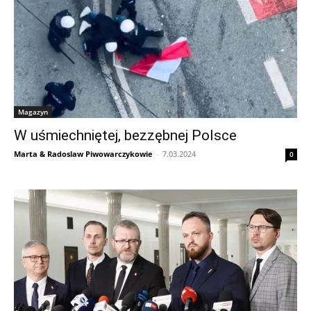
Magazyn
W uśmiechniętej, bezzębnej Polsce
Marta & Radoslaw Piwowarczykowie
-
7.03.2024
0