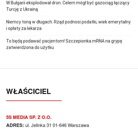
W Bułgarii eksplodował dron. Celem mógł być gazociąg łączący
Turcję z Ukrainą
Niemcy toną w długach. Rząd podnosi podatki, wiek emerytalny
i opłaty za lekarza
To będą podawać pacjentom! Szczepionka mRNA na grypę
zatwierdzona do użytku
WŁAŚCICIEL
5S MEDIA SP. Z O.O.
ADRES:
ul. Jelinka 31 01-646 Warszawa