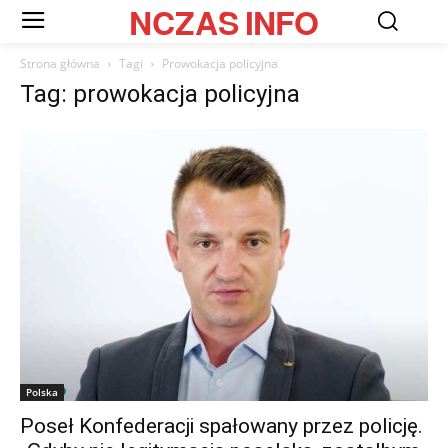
NCZAS
INFO
Strona główna
Tagi
Prowokacja policyjna
Tag: prowokacja policyjna
Polska
Poseł Konfederacji spałowany przez policję.