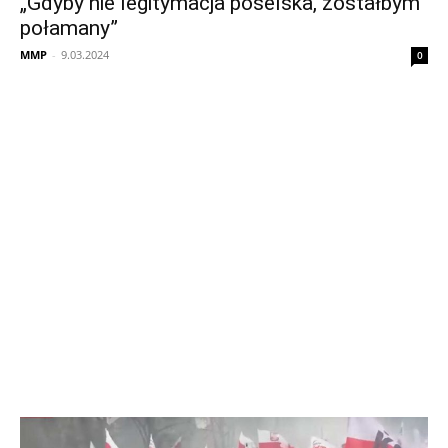
„Gdyby nie legitymacja poselska, zostałbym
połamany”
MMP
-
9.03.2024
0