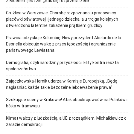
Z Bidenem jest źle. „Rak się rozprzestrzenił”
Gruźlica w Warszawie. Chorobę rozpoznano u pracownicy
placówki oświatowej i jednego dziecka, a u trojga kolejnych
stwierdzono latentne zakażenie prątkiem gruźlicy
Prawica odzyskuje Kolumbię. Nowy prezydent Abelardo de la
Espriella obiecuje walkę z przestępczością i ograniczenie
państwowego Lewiatana
Demografia, czyli narodziny przyszłości. Elity kontra reszta
społeczeństwa
Zajączkowska-Hernik uderza w Komisję Europejską. „Będę
nagłaśniać każde takie bezczelne lekceważenie prawa”
Szokujące sceny w Krakowie! Atak obcokrajowców na Polaków i
bójka w tramwaju
Klimat walczy z ludzkością, a UE z rozsądkiem. Michalkiewicz o
zarazie demokracji