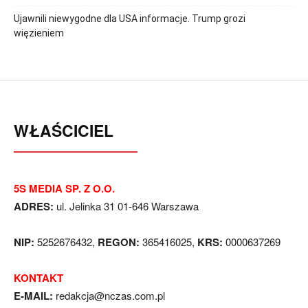
Ujawnili niewygodne dla USA informacje. Trump grozi
więzieniem
WŁAŚCICIEL
5S MEDIA SP. Z O.O.
ADRES:
ul. Jelinka 31 01-646 Warszawa
NIP:
5252676432,
REGON:
365416025,
KRS:
0000637269
KONTAKT
E-MAIL:
redakcja@nczas.com.pl