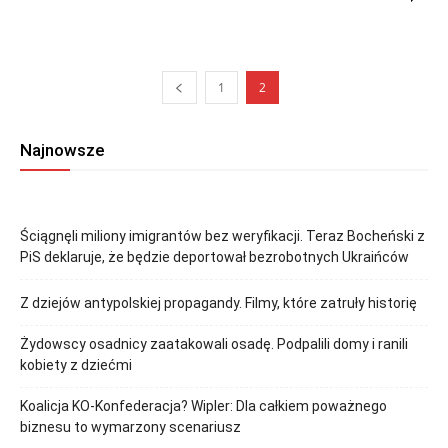
1
2
Najnowsze
Ściągnęli miliony imigrantów bez weryfikacji. Teraz Bocheński z
PiS deklaruje, że będzie deportował bezrobotnych Ukraińców
Z dziejów antypolskiej propagandy. Filmy, które zatruły historię
Żydowscy osadnicy zaatakowali osadę. Podpalili domy i ranili
kobiety z dziećmi
Koalicja KO-Konfederacja? Wipler: Dla całkiem poważnego
biznesu to wymarzony scenariusz