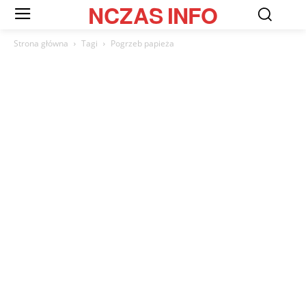
NCZAS
INFO
Strona główna
Tagi
Pogrzeb papieża