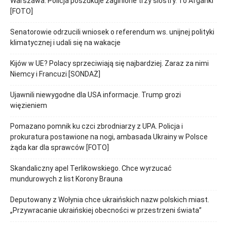
Warszawa. Policja poszukuje zaginione trzy siostry. To Afganki
[FOTO]
Senatorowie odrzucili wniosek o referendum ws. unijnej polityki
klimatycznej i udali się na wakacje
Kijów w UE? Polacy sprzeciwiają się najbardziej. Zaraz za nimi
Niemcy i Francuzi [SONDAŻ]
Ujawnili niewygodne dla USA informacje. Trump grozi
więzieniem
Pomazano pomnik ku czci zbrodniarzy z UPA. Policja i
prokuratura postawione na nogi, ambasada Ukrainy w Polsce
żąda kar dla sprawców [FOTO]
Skandaliczny apel Terlikowskiego. Chce wyrzucać
mundurowych z list Korony Brauna
Deputowany z Wołynia chce ukraińskich nazw polskich miast.
„Przywracanie ukraińskiej obecności w przestrzeni świata”