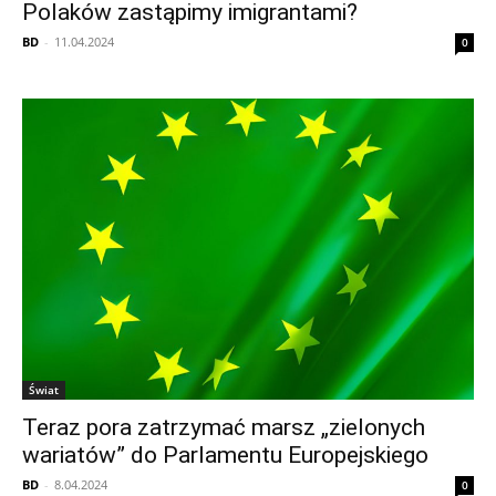
Polaków zastąpimy imigrantami?
BD
-
11.04.2024
0
Świat
Teraz pora zatrzymać marsz „zielonych
wariatów” do Parlamentu Europejskiego
BD
-
8.04.2024
0