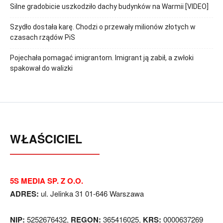
Silne gradobicie uszkodziło dachy budynków na Warmii [VIDEO]
Szydło dostała karę. Chodzi o przewały milionów złotych w
czasach rządów PiS
Pojechała pomagać imigrantom. Imigrant ją zabił, a zwłoki
spakował do walizki
WŁAŚCICIEL
5S MEDIA SP. Z O.O.
ADRES:
ul. Jelinka 31 01-646 Warszawa
NIP:
5252676432,
REGON:
365416025,
KRS:
0000637269