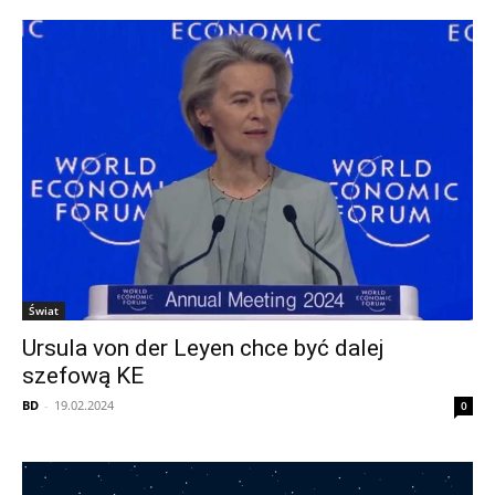
Świat
Ursula von der Leyen chce być dalej
szefową KE
BD
-
19.02.2024
0