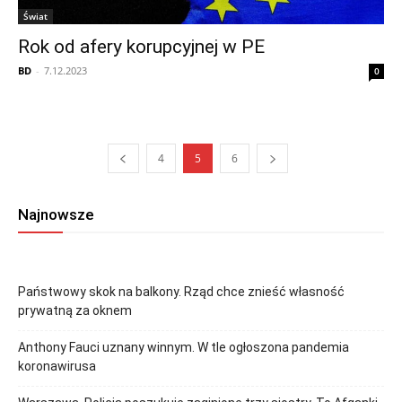
Świat
Rok od afery korupcyjnej w PE
BD
-
7.12.2023
0
4
5
6
Najnowsze
Państwowy skok na balkony. Rząd chce znieść własność
prywatną za oknem
Anthony Fauci uznany winnym. W tle ogłoszona pandemia
koronawirusa