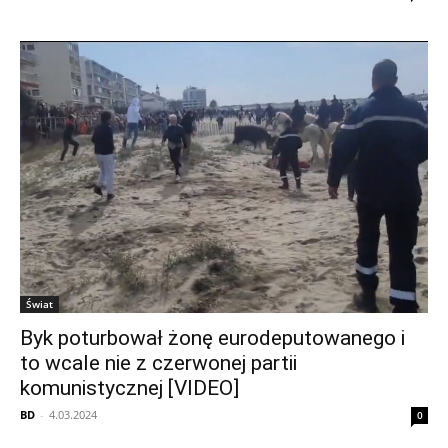
Świat
Byk poturbował żonę eurodeputowanego i
to wcale nie z czerwonej partii
komunistycznej [VIDEO]
BD
-
4.03.2024
0