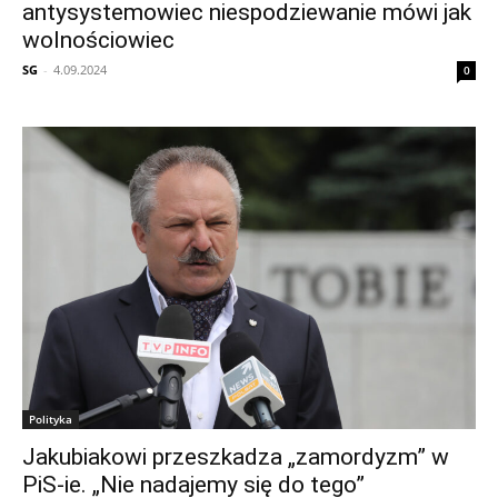
antysystemowiec niespodziewanie mówi jak
wolnościowiec
SG
-
4.09.2024
0
Polityka
Jakubiakowi przeszkadza „zamordyzm” w
PiS-ie. „Nie nadajemy się do tego”