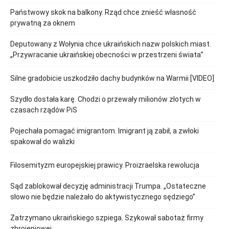
Państwowy skok na balkony. Rząd chce znieść własność
prywatną za oknem
Deputowany z Wołynia chce ukraińskich nazw polskich miast.
„Przywracanie ukraińskiej obecności w przestrzeni świata”
Silne gradobicie uszkodziło dachy budynków na Warmii [VIDEO]
Szydło dostała karę. Chodzi o przewały milionów złotych w
czasach rządów PiS
Pojechała pomagać imigrantom. Imigrant ją zabił, a zwłoki
spakował do walizki
Filosemityzm europejskiej prawicy. Proizraelska rewolucja
Sąd zablokował decyzję administracji Trumpa. „Ostateczne
słowo nie będzie należało do aktywistycznego sędziego”
Zatrzymano ukraińskiego szpiega. Szykował sabotaż firmy
zbrojeniowej