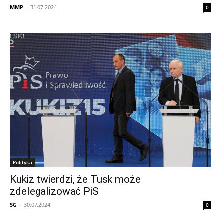
MMP
-
31.07.2024
0
Polityka
Kukiz twierdzi, że Tusk może
zdelegalizować PiS
SG
-
30.07.2024
0