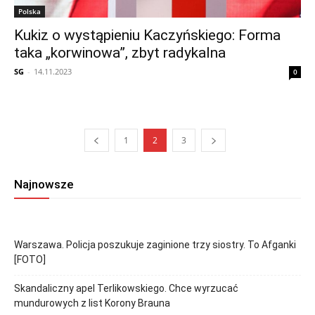
Polska
Kukiz o wystąpieniu Kaczyńskiego: Forma
taka „korwinowa”, zbyt radykalna
SG
-
14.11.2023
0
1
2
3
Najnowsze
Warszawa. Policja poszukuje zaginione trzy siostry. To Afganki
[FOTO]
Skandaliczny apel Terlikowskiego. Chce wyrzucać
mundurowych z list Korony Brauna