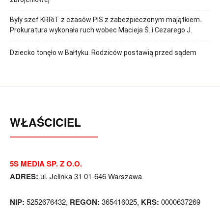
Były szef KRRiT z czasów PiS z zabezpieczonym majątkiem.
Prokuratura wykonała ruch wobec Macieja Ś. i Cezarego J.
Dziecko tonęło w Bałtyku. Rodziców postawią przed sądem
WŁAŚCICIEL
5S MEDIA SP. Z O.O.
ADRES:
ul. Jelinka 31 01-646 Warszawa
NIP:
5252676432,
REGON:
365416025,
KRS:
0000637269