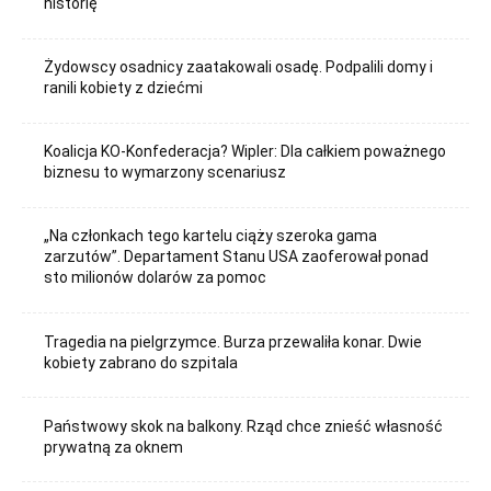
historię
Żydowscy osadnicy zaatakowali osadę. Podpalili domy i
ranili kobiety z dziećmi
Koalicja KO-Konfederacja? Wipler: Dla całkiem poważnego
biznesu to wymarzony scenariusz
„Na członkach tego kartelu ciąży szeroka gama
zarzutów”. Departament Stanu USA zaoferował ponad
sto milionów dolarów za pomoc
Tragedia na pielgrzymce. Burza przewaliła konar. Dwie
kobiety zabrano do szpitala
Państwowy skok na balkony. Rząd chce znieść własność
prywatną za oknem