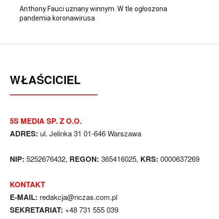
Anthony Fauci uznany winnym. W tle ogłoszona
pandemia koronawirusa
WŁAŚCICIEL
5S MEDIA SP. Z O.O.
ADRES:
ul. Jelinka 31 01-646 Warszawa
NIP:
5252676432,
REGON:
365416025,
KRS:
0000637269
KONTAKT
E-MAIL:
redakcja@nczas.com.pl
SEKRETARIAT:
+48 731 555 039