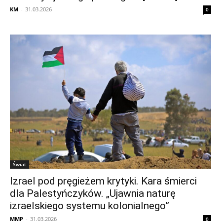
KM
-
31.03.2026
0
Świat
Izrael pod pręgieżem krytyki. Kara śmierci
dla Palestyńczyków. „Ujawnia naturę
izraelskiego systemu kolonialnego”
MMP
-
31.03.2026
0