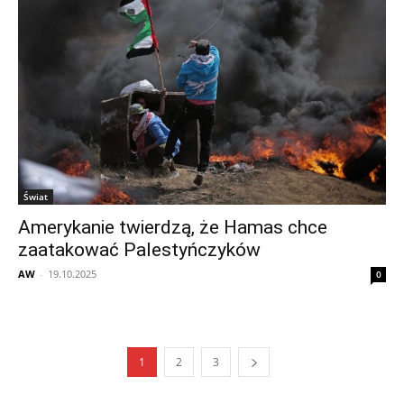
Świat
Amerykanie twierdzą, że Hamas chce
zaatakować Palestyńczyków
AW
-
19.10.2025
0
1
2
3