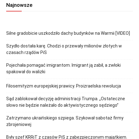
Najnowsze
Silne gradobicie uszkodziło dachy budynków na Warmii [VIDEO]
Szydło dostała karę. Chodzi o przewały milionów złotych w
czasach rządów PiS
Pojechała pomagać imigrantom. Imigrant ją zabił, a zwłoki
spakował do walizki
Filosemityzm europejskiej prawicy. Proizraelska rewolucja
Sąd zablokował decyzję administracji Trumpa. „Ostateczne
słowo nie będzie należało do aktywistycznego sędziego”
Zatrzymano ukraińskiego szpiega. Szykował sabotaż firmy
zbrojeniowej
Były szef KRRiT z czasów PiS z zabezpieczonym majątkiem.