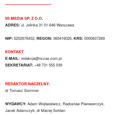
5S MEDIA SP. Z O.O.
ADRES:
ul. Jelinka 31 01-646 Warszawa
NIP:
5252676432,
REGON:
365416025,
KRS:
0000637269
KONTAKT
E-MAIL:
redakcja@nczas.com.pl
SEKRETARIAT:
+48 731 555 039
REDAKTOR NACZELNY:
dr Tomasz Sommer
WYDAWCY:
Adam Wojtasiewicz, Radosław Piwowarczyk,
Jacek Adamczyk, dr Maciej Sołdan