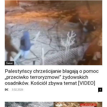
Świat
Palestyńscy chrześcijanie błagają o pomoc
„przeciwko terroryzmowi” żydowskich
osadników. Kościół zbywa temat [VIDEO]
DC
-
3.02.2026
0