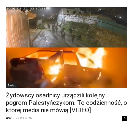
Świat
Żydowscy osadnicy urządzili kolejny
pogrom Palestyńczykom. To codzienność, o
której media nie mówią [VIDEO]
AW
-
22.03.2026
0