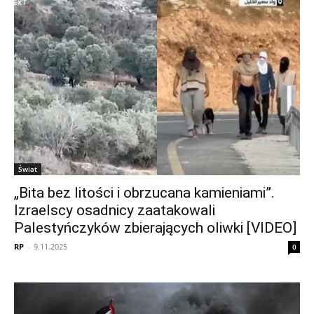
Świat
„Bita bez litości i obrzucana kamieniami”.
Izraelscy osadnicy zaatakowali
Palestyńczyków zbierających oliwki [VIDEO]
RP
-
9.11.2025
0