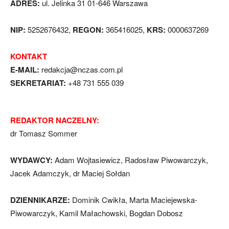
ADRES:
ul. Jelinka 31 01-646 Warszawa
NIP:
5252676432,
REGON:
365416025,
KRS:
0000637269
KONTAKT
E-MAIL:
redakcja@nczas.com.pl
SEKRETARIAT:
+48 731 555 039
REDAKTOR NACZELNY:
dr Tomasz Sommer
WYDAWCY:
Adam Wojtasiewicz, Radosław Piwowarczyk,
Jacek Adamczyk, dr Maciej Sołdan
DZIENNIKARZE:
Dominik Cwikła, Marta Maciejewska-
Piwowarczyk, Kamil Małachowski, Bogdan Dobosz