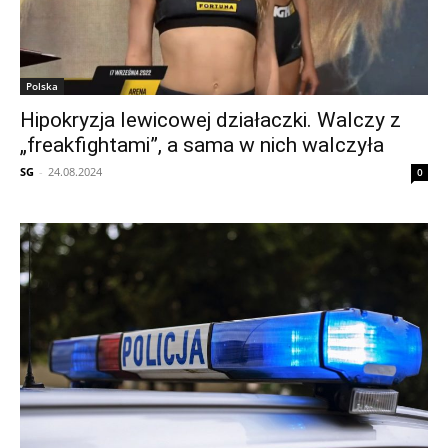
Polska
Hipokryzja lewicowej działaczki. Walczy z
„freakfightami”, a sama w nich walczyła
SG
-
24.08.2024
0