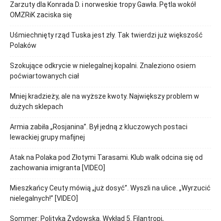
Zarzuty dla Konrada D. i norweskie tropy Gawła. Pętla wokół
OMZRiK zaciska się
Uśmiechnięty rząd Tuska jest zły. Tak twierdzi już większość
Polaków
Szokujące odkrycie w nielegalnej kopalni. Znaleziono osiem
poćwiartowanych ciał
Mniej kradzieży, ale na wyższe kwoty. Największy problem w
dużych sklepach
Armia zabiła „Rosjanina”. Był jedną z kluczowych postaci
lewackiej grupy mafijnej
Atak na Polaka pod Złotymi Tarasami. Klub walk odcina się od
zachowania imigranta [VIDEO]
Mieszkańcy Ceuty mówią „już dosyć”. Wyszli na ulice. „Wyrzucić
nielegalnych!” [VIDEO]
Sommer: Polityka Żydowska. Wykład 5. Filantropi,