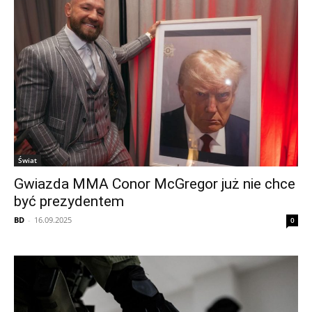
Świat
Gwiazda MMA Conor McGregor już nie chce
być prezydentem
BD
-
16.09.2025
0