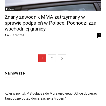
Polska
Znany zawodnik MMA zatrzymany w
sprawie podpaleń w Polsce. Pochodzi zza
wschodniej granicy
AW
-
2.06.2024
0
1
2
Najnowsze
Kolejny polityk PiS dołącza do Morawieckiego. „Chcę docierać
tam, gdzie dotąd docieraliśmy z trudem”