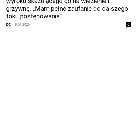
wyroku skazującego go na więzienie i
grzywnę. „Mam pełne zaufanie do dalszego
toku postępowania”
DC
-
9.07.2026
0