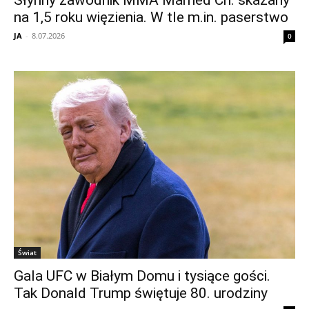
Słynny zawodnik MMA Mamed Ch. skazany
na 1,5 roku więzienia. W tle m.in. paserstwo
JA
-
8.07.2026
0
Świat
Gala UFC w Białym Domu i tysiące gości.
Tak Donald Trump świętuje 80. urodziny