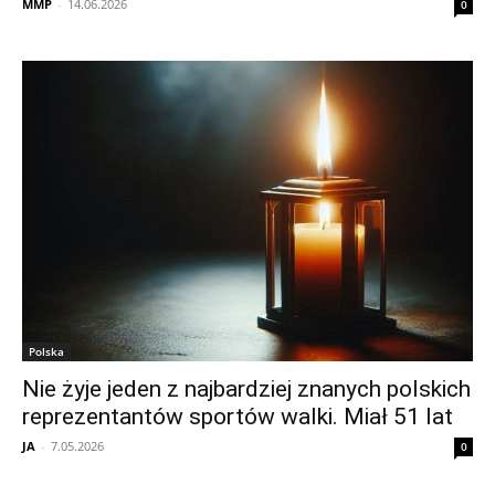
MMP
-
14.06.2026
0
Polska
Nie żyje jeden z najbardziej znanych polskich
reprezentantów sportów walki. Miał 51 lat
JA
-
7.05.2026
0