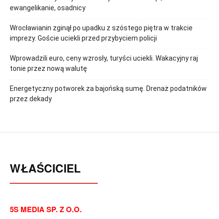
ewangelikanie, osadnicy
Wrocławianin zginął po upadku z szóstego piętra w trakcie
imprezy. Goście uciekli przed przybyciem policji
Wprowadzili euro, ceny wzrosły, turyści uciekli. Wakacyjny raj
tonie przez nową walutę
Energetyczny potworek za bajońską sumę. Drenaż podatników
przez dekady
WŁAŚCICIEL
5S MEDIA SP. Z O.O.