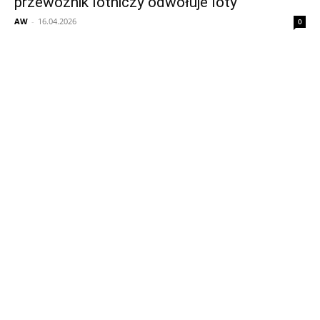
przewoźnik lotniczy odwołuje loty
AW
-
16.04.2026
0