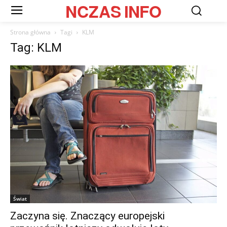
NCZAS
INFO
Strona główna
Tagi
KLM
Tag: KLM
Świat
Zaczyna się. Znaczący europejski