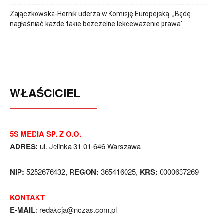
Zajączkowska-Hernik uderza w Komisję Europejską. „Będę
nagłaśniać każde takie bezczelne lekceważenie prawa”
WŁAŚCICIEL
5S MEDIA SP. Z O.O.
ADRES:
ul. Jelinka 31 01-646 Warszawa
NIP:
5252676432,
REGON:
365416025,
KRS:
0000637269
KONTAKT
E-MAIL:
redakcja@nczas.com.pl