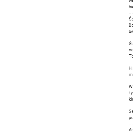
wi
bi
Śc
Bo
b
Śl
na
To
H
mi
Wy
ty
ki
Se
po
Am