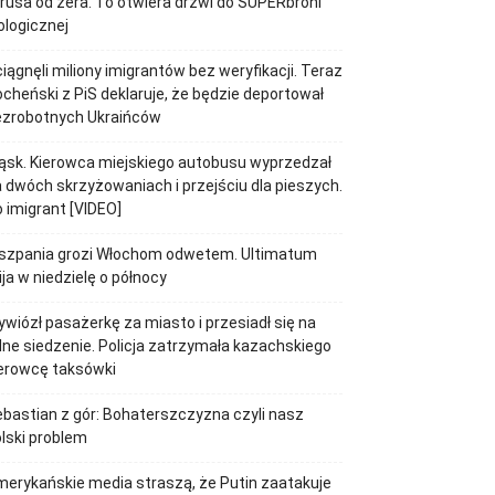
rusa od zera. To otwiera drzwi do SUPERbroni
ologicznej
iągnęli miliony imigrantów bez weryfikacji. Teraz
cheński z PiS deklaruje, że będzie deportował
ezrobotnych Ukraińców
ąsk. Kierowca miejskiego autobusu wyprzedzał
 dwóch skrzyżowaniach i przejściu dla pieszych.
 imigrant [VIDEO]
iszpania grozi Włochom odwetem. Ultimatum
ja w niedzielę o północy
wiózł pasażerkę za miasto i przesiadł się na
lne siedzenie. Policja zatrzymała kazachskiego
erowcę taksówki
bastian z gór: Bohaterszczyzna czyli nasz
lski problem
erykańskie media straszą, że Putin zaatakuje