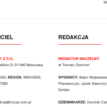
N
CIEL
REDAKCJA
. Z O.O.
REDAKTOR NACZELNY:
Jelinka 31 01-646 Warszawa
dr Tomasz Sommer
432,
REGON:
365416025,
WYDAWCY:
Adam Wojtasiewi
7269
Piwowarczyk, Jacek Adamczyk
Sołdan
akcja@nczas.com.pl
DZIENNIKARZE:
Dominik Cwi