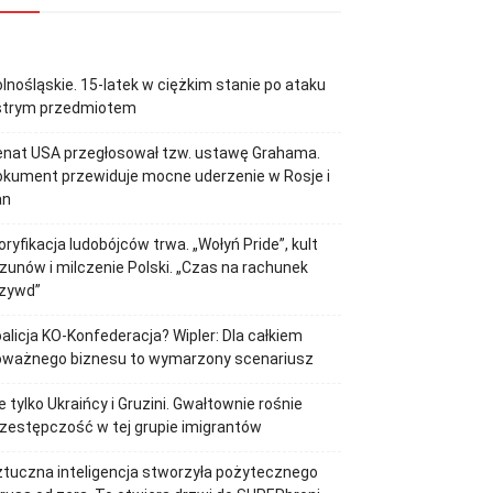
lnośląskie. 15-latek w ciężkim stanie po ataku
strym przedmiotem
enat USA przegłosował tzw. ustawę Grahama.
kument przewiduje mocne uderzenie w Rosje i
an
oryfikacja ludobójców trwa. „Wołyń Pride”, kult
zunów i milczenie Polski. „Czas na rachunek
rzywd”
alicja KO-Konfederacja? Wipler: Dla całkiem
oważnego biznesu to wymarzony scenariusz
e tylko Ukraińcy i Gruzini. Gwałtownie rośnie
zestępczość w tej grupie imigrantów
tuczna inteligencja stworzyła pożytecznego