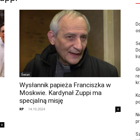
Do
o
S
Do
Ir
Gl
Świat
re
k
Wysłannik papieża Franciszka w
Moskwie. Kardynał Zuppi ma
Ko
specjalną misję
p
RP
-
14.10.2024
0
Ni
pr
0
Sz