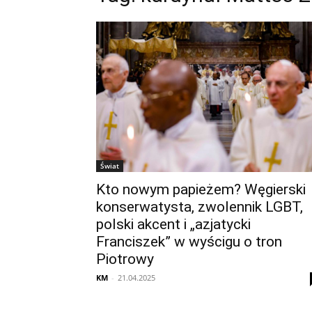
Świat
Kto nowym papieżem? Węgierski
konserwatysta, zwolennik LGBT,
polski akcent i „azjatycki
Franciszek” w wyścigu o tron
Piotrowy
KM
-
21.04.2025