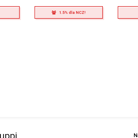
1.5% dla NCZ!
uppi
N