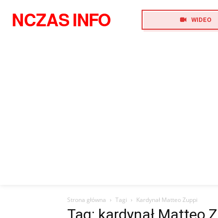
NCZAS
INFO
WIDEO
Strona główna
Tagi
Kardynał Matteo Zuppi
Tag: kardynał Matteo Z