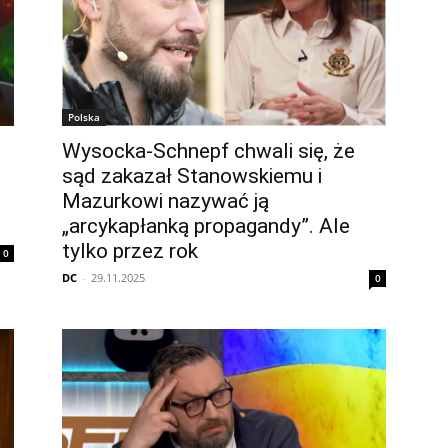
Polska
Wysocka-Schnepf chwali się, że
sąd zakazał Stanowskiemu i
Mazurkowi nazywać ją
„arcykapłanką propagandy”. Ale
tylko przez rok
0
DC
-
29.11.2025
0