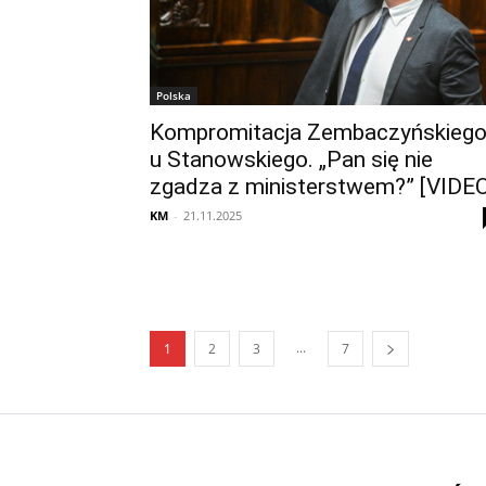
Polska
Kompromitacja Zembaczyńskieg
u Stanowskiego. „Pan się nie
zgadza z ministerstwem?” [VIDEO
KM
-
21.11.2025
...
1
2
3
7