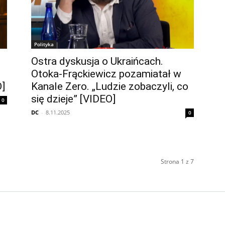
Polityka
o
Ostra dyskusja o Ukraińcach.
Otoka-Frąckiewicz pozamiatał w
]
Kanale Zero. „Ludzie zobaczyli, co
się dzieje” [VIDEO]
0
DC
-
8.11.2025
0
Strona 1 z 7