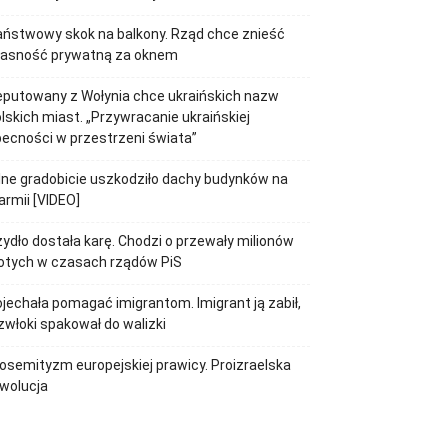
ństwowy skok na balkony. Rząd chce znieść
łasność prywatną za oknem
putowany z Wołynia chce ukraińskich nazw
lskich miast. „Przywracanie ukraińskiej
ecności w przestrzeni świata”
lne gradobicie uszkodziło dachy budynków na
rmii [VIDEO]
ydło dostała karę. Chodzi o przewały milionów
otych w czasach rządów PiS
jechała pomagać imigrantom. Imigrant ją zabił,
zwłoki spakował do walizki
losemityzm europejskiej prawicy. Proizraelska
wolucja