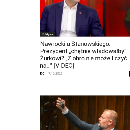
Polityka
Nawrocki u Stanowskiego.
Prezydent „chętnie władowałby”
Żurkowi? „Ziobro nie może liczyć
na…” [VIDEO]
DC
-
7.12.2025