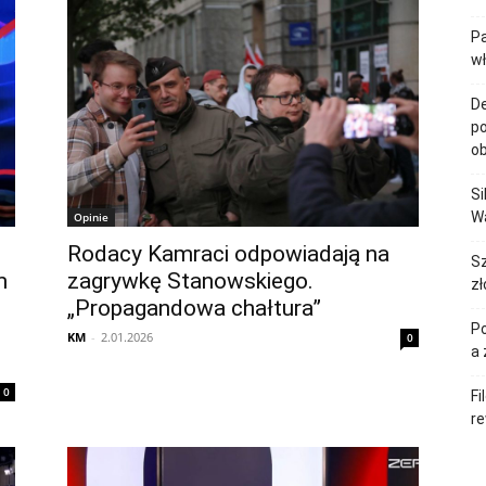
Pa
w
De
po
ob
Si
Wa
Opinie
Rodacy Kamraci odpowiadają na
Sz
m
zagrywkę Stanowskiego.
zł
„Propagandowa chałtura”
Po
KM
-
2.01.2026
0
a 
0
Fi
re