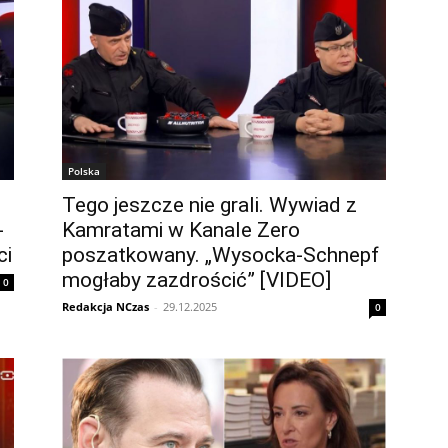
Polska
Tego jeszcze nie grali. Wywiad z
-
Kamratami w Kanale Zero
ci
poszatkowany. „Wysocka-Schnepf
mogłaby zazdrościć” [VIDEO]
0
Redakcja NCzas
-
29.12.2025
0