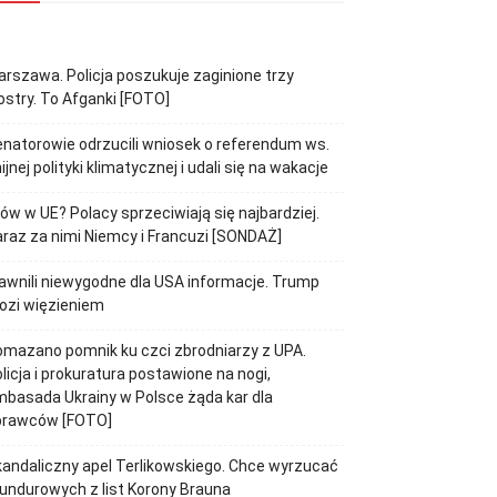
rszawa. Policja poszukuje zaginione trzy
ostry. To Afganki [FOTO]
natorowie odrzucili wniosek o referendum ws.
ijnej polityki klimatycznej i udali się na wakacje
jów w UE? Polacy sprzeciwiają się najbardziej.
raz za nimi Niemcy i Francuzi [SONDAŻ]
awnili niewygodne dla USA informacje. Trump
ozi więzieniem
mazano pomnik ku czci zbrodniarzy z UPA.
licja i prokuratura postawione na nogi,
basada Ukrainy w Polsce żąda kar dla
prawców [FOTO]
andaliczny apel Terlikowskiego. Chce wyrzucać
ndurowych z list Korony Brauna