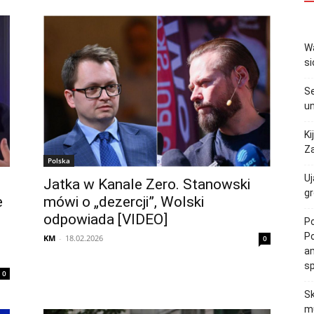
Wa
si
Se
un
Ki
Za
Polska
Uj
Jatka w Kanale Zero. Stanowski
gr
e
mówi o „dezercji”, Wolski
odpowiada [VIDEO]
Po
Po
KM
-
18.02.2026
0
am
s
0
Sk
mu