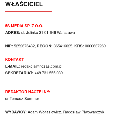
WŁAŚCICIEL
5S MEDIA SP. Z O.O.
ADRES:
ul. Jelinka 31 01-646 Warszawa
NIP:
5252676432,
REGON:
365416025,
KRS:
0000637269
KONTAKT
E-MAIL:
redakcja@nczas.com.pl
SEKRETARIAT:
+48 731 555 039
REDAKTOR NACZELNY:
dr Tomasz Sommer
WYDAWCY:
Adam Wojtasiewicz, Radosław Piwowarczyk,