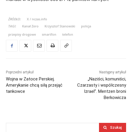
ŹRÓDŁO:
X / nczas.info
TAGI:
Kanał Zero
Krzysztof Stanowski
policja
przepisy drogowe
smartfon
telefon
Poprzedni artykuł
Następny artykuł
Wojna w Zatoce Perskiej.
„Naziści, komuniści,
Amerykanie chcą siłą przejąć
Czarzasty i współczesny
tankowce
Izrael”. Mentzen broni
Berkowicza
Szukaj