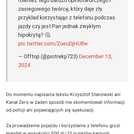
również tego bardzo opiniotwórczego i
zasiegowego twórcę, który daje zły
przykład korzystając z telefonu podczas
jazdy czy jest Pan jednak zwykłym
hipokrytą? 🤔
pic.twitter.com/ZoeuDjHU8w
— Offtop (@piotrekp723)
December 13,
2024
Do momentu napisania tekstu Krzysztof Stanowski ani
Kanał Zero w żaden sposób nie skomentowali informacji
od policji ani pojawiających się spekulacji.
Za prowadzenie pojazdu i korzystanie z telefonu grozi
mandat w wysokości 500 zł i 12 punktów karnych.