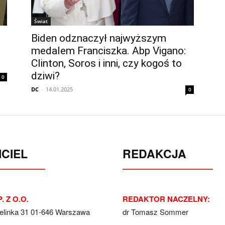
Świat
Biden odznaczył najwyższym
medalem Franciszka. Abp Vigano:
Clinton, Soros i inni, czy kogoś to
dziwi?
0
DC
-
14.01.2025
0
CIEL
REDAKCJA
. Z O.O.
REDAKTOR NACZELNY:
Jelinka 31 01-646 Warszawa
dr Tomasz Sommer