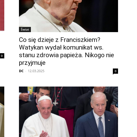
Świat
Co się dzieje z Franciszkiem?
Watykan wydał komunikat ws.
stanu zdrowia papieża. Nikogo nie
0
przyjmuje
DC
-
12.03.2025
0