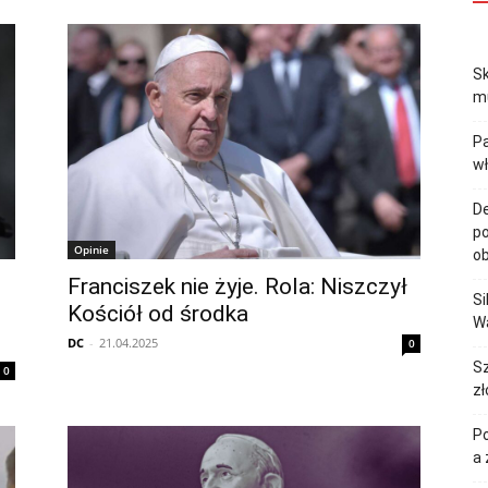
Sk
mu
Pa
w
De
po
Opinie
ob
Franciszek nie żyje. Rola: Niszczył
Si
Kościół od środka
Wa
DC
-
21.04.2025
0
Sz
0
zł
Po
a 