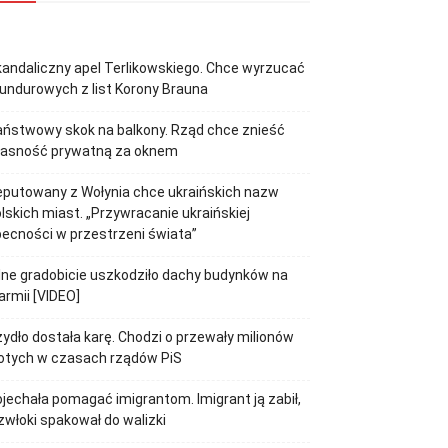
andaliczny apel Terlikowskiego. Chce wyrzucać
ndurowych z list Korony Brauna
ństwowy skok na balkony. Rząd chce znieść
łasność prywatną za oknem
putowany z Wołynia chce ukraińskich nazw
lskich miast. „Przywracanie ukraińskiej
ecności w przestrzeni świata”
lne gradobicie uszkodziło dachy budynków na
rmii [VIDEO]
ydło dostała karę. Chodzi o przewały milionów
otych w czasach rządów PiS
jechała pomagać imigrantom. Imigrant ją zabił,
zwłoki spakował do walizki