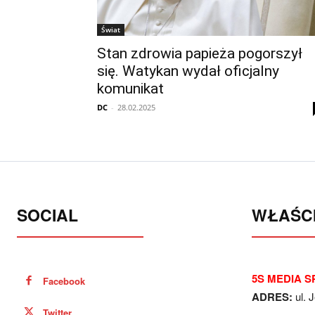
Świat
Stan zdrowia papieża pogorszył
się. Watykan wydał oficjalny
komunikat
DC
-
28.02.2025
SOCIAL
WŁAŚCI
5S MEDIA SP
Facebook
ADRES:
ul. 
Twitter