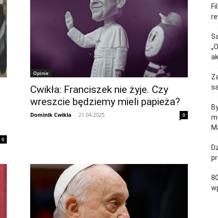
Fi
re
Są
„O
a
Opinie
Za
sa
Cwikła: Franciszek nie żyje. Czy
wreszcie będziemy mieli papieża?
By
Dominik Cwikla
-
21.04.2025
0
ma
Ma
0
Dz
p
80
wp