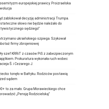
losemityzm europejskiej prawicy. Proizraelska
wolucja
d zablokował decyzję administracji Trumpa.
stateczne słowo nie będzie należało do
ktywistycznego sędziego”
trzymano ukraińskiego szpiega. Szykował
botaż firmy zbrojeniowej
ły szef KRRiT z czasów PiS z zabezpieczonym
jątkiem. Prokuratura wykonała ruch wobec
cieja Ś. i Cezarego J.
iecko tonęło w Bałtyku. Rodziców postawią
rzed sądem
0+ to za mało. Grupa Morawieckiego chce
rowadzić „Pensję Rodzicielską”