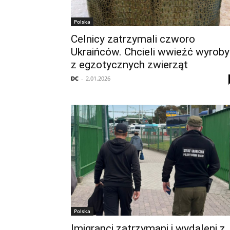
Polska
Celnicy zatrzymali czworo
Ukraińców. Chcieli wwieźć wyroby
z egzotycznych zwierząt
DC
-
2.01.2026
Polska
Imigranci zatrzymani i wydaleni z