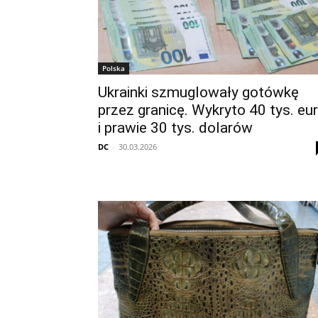
Polska
Ukrainki szmuglowały gotówkę
przez granicę. Wykryto 40 tys. eu
i prawie 30 tys. dolarów
DC
-
30.03.2026