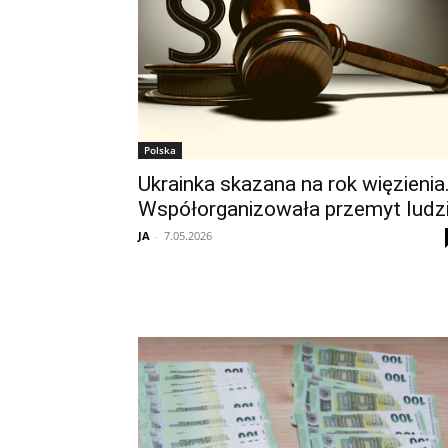
Polska
Ukrainka skazana na rok więzienia
Współorganizowała przemyt ludz
JA
-
7.05.2026