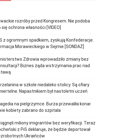
wackie rozróby przed Kongresem. Nie podoba
 się ochrona własności [VIDEO]
S z ogromnym spadkiem, zyskują Konfederacje.
ormacja Morawieckiego w Sejmie [SONDAŻ]
inisterstwo Zdrowia wprowadziło zmiany bez
nsultacji? Biznes żąda wstrzymania prac nad
stawą
rzelanina w szkole niedaleko stolicy. Są ofiary
iertelne. Napastnikiem był nastoletni uczeń
agedia na pielgrzymce. Burza przewaliła konar.
ie kobiety zabrano do szpitala
iągnęli miliony imigrantów bez weryfikacji. Teraz
cheński z PiS deklaruje, że będzie deportował
ezrobotnych Ukraińców