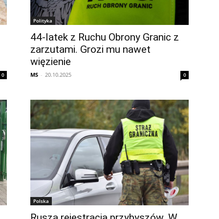
Polityka
44-latek z Ruchu Obrony Granic z
zarzutami. Grozi mu nawet
więzienie
MS
-
20.10.2025
0
0
Polska
Rusza rejestracja przybyszów. W