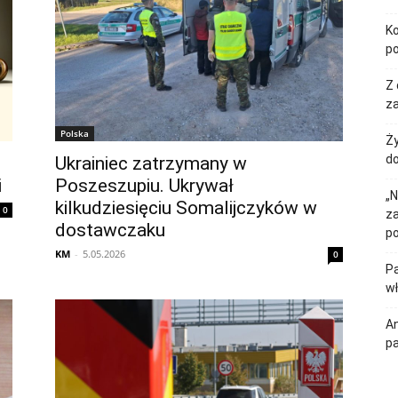
Ko
p
Z 
za
Polska
Ży
do
.
Ukrainiec zatrzymany w
i
Poszeszupiu. Ukrywał
„N
kilkudziesięciu Somalijczyków w
0
z
dostawczaku
p
KM
-
5.05.2026
0
Pa
w
An
p