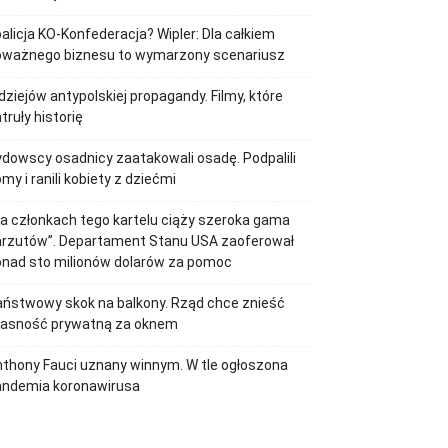
alicja KO-Konfederacja? Wipler: Dla całkiem
oważnego biznesu to wymarzony scenariusz
dziejów antypolskiej propagandy. Filmy, które
truły historię
dowscy osadnicy zaatakowali osadę. Podpalili
my i ranili kobiety z dziećmi
a członkach tego kartelu ciąży szeroka gama
arzutów”. Departament Stanu USA zaoferował
onad sto milionów dolarów za pomoc
ństwowy skok na balkony. Rząd chce znieść
łasność prywatną za oknem
thony Fauci uznany winnym. W tle ogłoszona
andemia koronawirusa