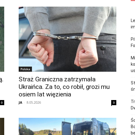
Le
im
Pi
F
M
ko
Polska
u
ą.
Straż Graniczna zatrzymała
St
Ukraińca. Za to, co robił, grozi mu
śm
osiem lat więzienia
Tr
JA
-
8.05.2026
0
0
Dw
Śc
Bo
b