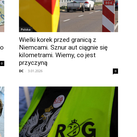
Polska
Wielki korek przed granicą z
ro
Niemcami. Sznur aut ciągnie się
kilometrami. Wiemy, co jest
przyczyną
0
DC
-
3.01.2026
0