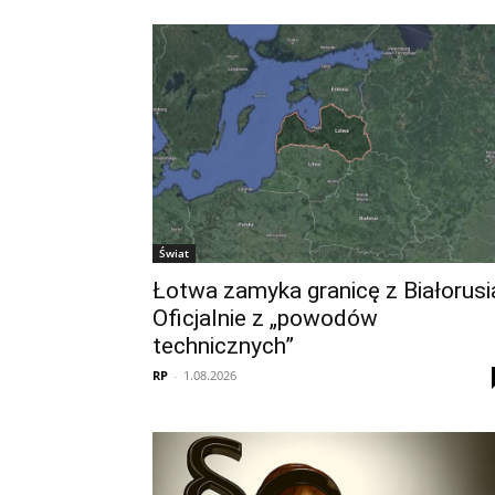
Świat
Łotwa zamyka granicę z Białorusi
Oficjalnie z „powodów
technicznych”
RP
-
1.08.2026