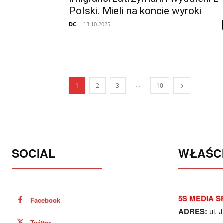
Polski. Mieli na koncie wyroki
DC
-
13.10.2025
...
1
2
3
10
SOCIAL
WŁAŚCI
5S MEDIA SP
Facebook
ADRES:
ul. 
Twitter