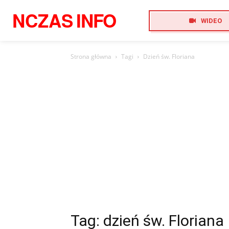
NCZAS
INFO
WIDEO
Strona główna
Tagi
Dzień św. Floriana
Tag: dzień św. Floriana