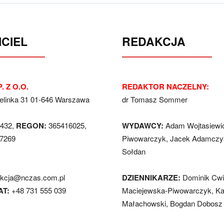
CIEL
REDAKCJA
. Z O.O.
REDAKTOR NACZELNY:
Jelinka 31 01-646 Warszawa
dr Tomasz Sommer
432,
REGON:
365416025,
WYDAWCY:
Adam Wojtasiewi
7269
Piwowarczyk, Jacek Adamczyk
Sołdan
akcja@nczas.com.pl
DZIENNIKARZE:
Dominik Cwi
AT:
+48 731 555 039
Maciejewska-Piwowarczyk, Ka
Małachowski, Bogdan Dobosz