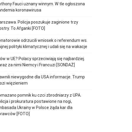
thony Fauci uznany winnym. W tle ogłoszona
andemia koronawirusa
rszawa. Policja poszukuje zaginione trzy
ostry. To Afganki [FOTO]
natorowie odrzucili wniosek o referendum ws.
ijnej polityki klimatycznej i udali się na wakacje
jów w UE? Polacy sprzeciwiają się najbardziej.
raz za nimi Niemcy i Francuzi [SONDAŻ]
awnili niewygodne dla USA informacje. Trump
ozi więzieniem
mazano pomnik ku czci zbrodniarzy z UPA.
licja i prokuratura postawione na nogi,
basada Ukrainy w Polsce żąda kar dla
prawców [FOTO]