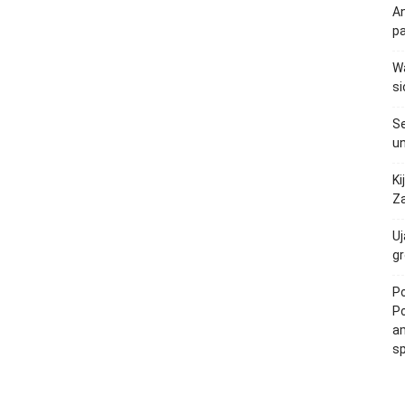
An
p
Wa
si
Se
un
Ki
Za
Uj
gr
Po
Po
am
s