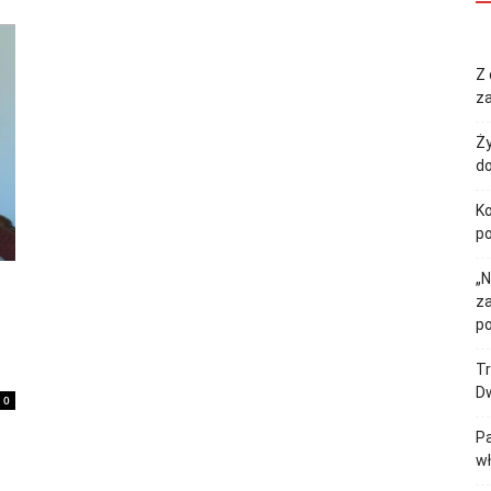
Z 
za
Ży
do
Ko
p
„N
z
p
Tr
Dw
0
Pa
w