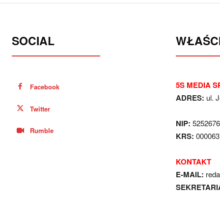
SOCIAL
WŁAŚCI
5S MEDIA SP
Facebook
ADRES:
ul. 
Twitter
NIP:
5252676
Rumble
KRS:
000063
KONTAKT
E-MAIL:
red
SEKRETARI