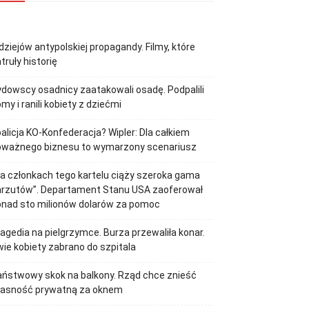
dziejów antypolskiej propagandy. Filmy, które
truły historię
dowscy osadnicy zaatakowali osadę. Podpalili
my i ranili kobiety z dziećmi
alicja KO-Konfederacja? Wipler: Dla całkiem
oważnego biznesu to wymarzony scenariusz
a członkach tego kartelu ciąży szeroka gama
arzutów”. Departament Stanu USA zaoferował
onad sto milionów dolarów za pomoc
agedia na pielgrzymce. Burza przewaliła konar.
ie kobiety zabrano do szpitala
ństwowy skok na balkony. Rząd chce znieść
łasność prywatną za oknem