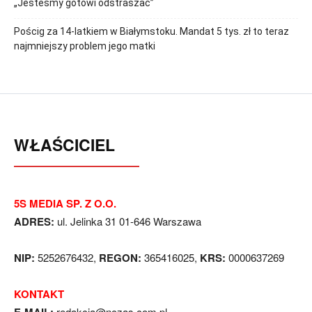
„Jesteśmy gotowi odstraszać”
Pościg za 14-latkiem w Białymstoku. Mandat 5 tys. zł to teraz
najmniejszy problem jego matki
WŁAŚCICIEL
5S MEDIA SP. Z O.O.
ADRES:
ul. Jelinka 31 01-646 Warszawa
NIP:
5252676432,
REGON:
365416025,
KRS:
0000637269
KONTAKT
redakcja@nczas.com.pl