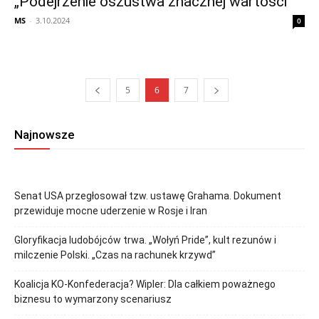
„Podejrzenie oszustwa znacznej wartości”
MS
-
3.10.2024
0
5
6
7
Najnowsze
Senat USA przegłosował tzw. ustawę Grahama. Dokument
przewiduje mocne uderzenie w Rosje i Iran
Gloryfikacja ludobójców trwa. „Wołyń Pride”, kult rezunów i
milczenie Polski. „Czas na rachunek krzywd”
Koalicja KO-Konfederacja? Wipler: Dla całkiem poważnego
biznesu to wymarzony scenariusz