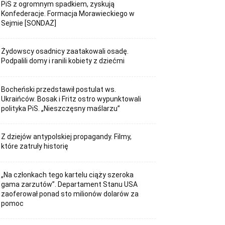
PiS z ogromnym spadkiem, zyskują
Konfederacje. Formacja Morawieckiego w
Sejmie [SONDAŻ]
Żydowscy osadnicy zaatakowali osadę.
Podpalili domy i ranili kobiety z dziećmi
Bocheński przedstawił postulat ws.
Ukraińców. Bosak i Fritz ostro wypunktowali
polityka PiS. „Nieszczęsny maślarzu”
Z dziejów antypolskiej propagandy. Filmy,
które zatruły historię
„Na członkach tego kartelu ciąży szeroka
gama zarzutów”. Departament Stanu USA
zaoferował ponad sto milionów dolarów za
pomoc