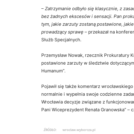
– Zatrzymanie odbyło się klasycznie, z zas
bez żadnych ekscesów i sensacji. Pan proku
tym, jakie zarzuty zostaną postawione, jak
prowadzący sprawę –
przekazał na konferen
Służb Specjalnych.
Przemysław Nowak, rzecznik Prokuratury Kr
postawione zarzuty w śledztwie dotyczący
Humanum”.
Pojawił się także komentarz wrocławskiego
normalnie i wypełnia swoje codzienne zada
Wrocławia decyzje związane z funkcjonowa
Pani Wiceprezydent Renata Granowska” – c
ŹRÓDŁO:
wroclaw.wyborcza.pl