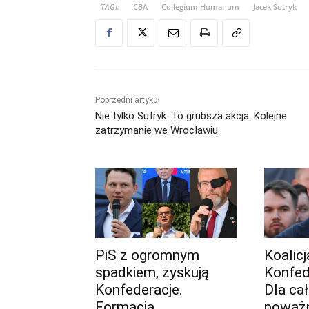
TAGI:
CBA
Collegium Humanum
Jacek Sutryk
Poprzedni artykuł
Nie tylko Sutryk. To grubsza akcja. Kolejne
zatrzymanie we Wrocławiu
PiS z ogromnym
Koalic
spadkiem, zyskują
Konfed
Konfederacje.
Dla ca
Formacja
poważn