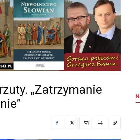
rzuty. „Zatrzymanie
N
nie”