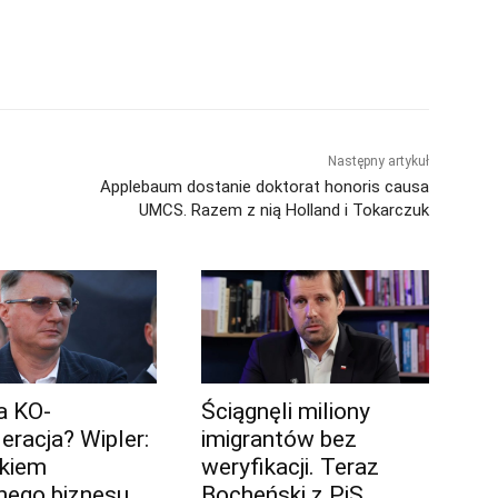
Następny artykuł
Applebaum dostanie doktorat honoris causa
UMCS. Razem z nią Holland i Tokarczuk
ja KO-
Ściągnęli miliony
eracja? Wipler:
imigrantów bez
łkiem
weryfikacji. Teraz
ego biznesu
Bocheński z PiS