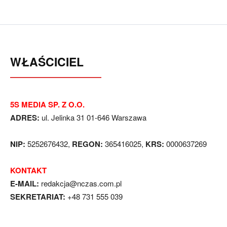
WŁAŚCICIEL
5S MEDIA SP. Z O.O.
ADRES:
ul. Jelinka 31 01-646 Warszawa
NIP:
5252676432,
REGON:
365416025,
KRS:
0000637269
KONTAKT
E-MAIL:
redakcja@nczas.com.pl
SEKRETARIAT:
+48 731 555 039