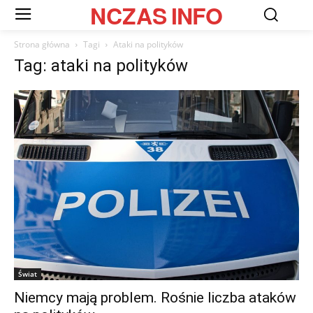
NCZAS
INFO
Strona główna
Tagi
Ataki na polityków
Tag: ataki na polityków
Świat
Niemcy mają problem. Rośnie liczba ataków