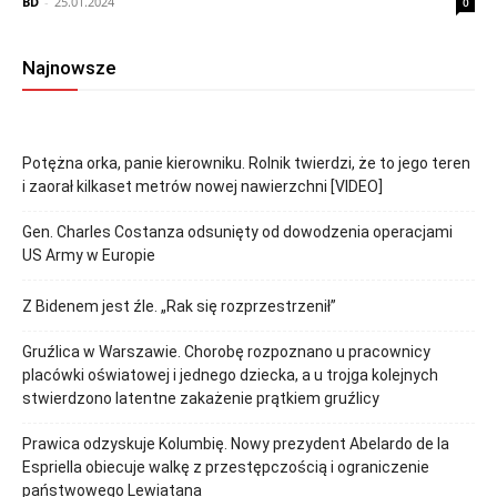
BD
-
25.01.2024
0
Najnowsze
Potężna orka, panie kierowniku. Rolnik twierdzi, że to jego teren
i zaorał kilkaset metrów nowej nawierzchni [VIDEO]
Gen. Charles Costanza odsunięty od dowodzenia operacjami
US Army w Europie
Z Bidenem jest źle. „Rak się rozprzestrzenił”
Gruźlica w Warszawie. Chorobę rozpoznano u pracownicy
placówki oświatowej i jednego dziecka, a u trojga kolejnych
stwierdzono latentne zakażenie prątkiem gruźlicy
Prawica odzyskuje Kolumbię. Nowy prezydent Abelardo de la
Espriella obiecuje walkę z przestępczością i ograniczenie
państwowego Lewiatana