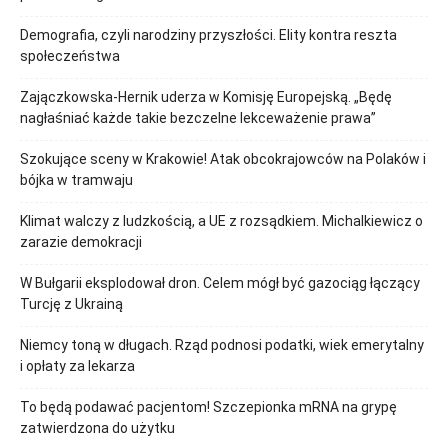
Demografia, czyli narodziny przyszłości. Elity kontra reszta
społeczeństwa
Zajączkowska-Hernik uderza w Komisję Europejską. „Będę
nagłaśniać każde takie bezczelne lekceważenie prawa”
Szokujące sceny w Krakowie! Atak obcokrajowców na Polaków i
bójka w tramwaju
Klimat walczy z ludzkością, a UE z rozsądkiem. Michalkiewicz o
zarazie demokracji
W Bułgarii eksplodował dron. Celem mógł być gazociąg łączący
Turcję z Ukrainą
Niemcy toną w długach. Rząd podnosi podatki, wiek emerytalny
i opłaty za lekarza
To będą podawać pacjentom! Szczepionka mRNA na grypę
zatwierdzona do użytku