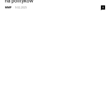
na polityków
MMP
-
9.02.2025
0